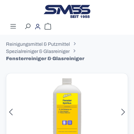
Zum Hauptinhalt springen
Warenkorb enthält 0 Positionen. Der G
Reinigungsmittel & Putzmittel
Spezialreiniger & Glasreiniger
Fensterreiniger & Glasreiniger
Bildergalerie überspringen