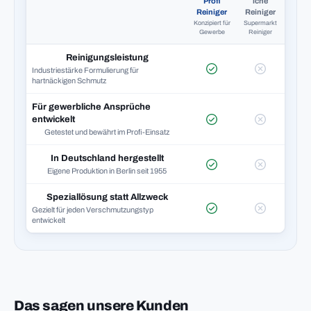
Profi
iche
Reiniger
Reiniger
Konzipiert für
Supermarkt
Gewerbe
Reiniger
Reinigungsleistung
Industriestärke Formulierung für
hartnäckigen Schmutz
Für gewerbliche Ansprüche
entwickelt
Getestet und bewährt im Profi-Einsatz
In Deutschland hergestellt
Eigene Produktion in Berlin seit 1955
Speziallösung statt Allzweck
Gezielt für jeden Verschmutzungstyp
entwickelt
Das sagen unsere Kunden