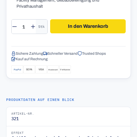
Facility Management, Gebäudereinigung und
Privathaushalt
Produkt Anzahl: Gib den gewünschten Wert 
In den Warenkorb
Stk
Sichere Zahlung
Schneller Versand
Trusted Shops
Kauf auf Rechnung
PRODUKTDATEN AUF EINEN BLICK
ARTIKEL-NR.
321
EFFEKT