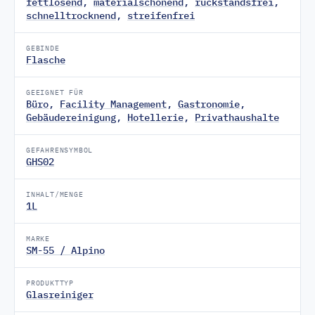
fettlösend
,
materialschonend
,
rückstandsfrei
,
schnelltrocknend
,
streifenfrei
GEBINDE
Flasche
GEEIGNET FÜR
Büro
,
Facility Management
,
Gastronomie
,
Gebäudereinigung
,
Hotellerie
,
Privathaushalte
GEFAHRENSYMBOL
GHS02
INHALT/MENGE
1L
MARKE
SM-55 / Alpino
PRODUKTTYP
Glasreiniger