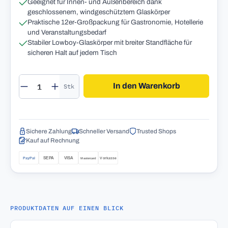
Geeignet für Innen- und Außenbereich dank
geschlossenem, windgeschütztem Glaskörper
Praktische 12er-Großpackung für Gastronomie, Hotellerie
und Veranstaltungsbedarf
Stabiler Lowboy-Glaskörper mit breiter Standfläche für
sicheren Halt auf jedem Tisch
Produkt Anzahl: Gib den gewünschten Wert 
In den Warenkorb
Stk
Sichere Zahlung
Schneller Versand
Trusted Shops
Kauf auf Rechnung
PRODUKTDATEN AUF EINEN BLICK