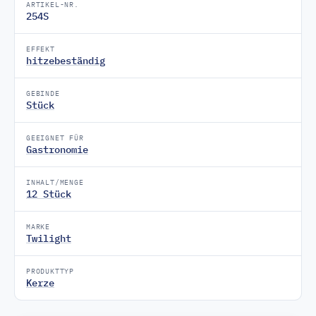
ARTIKEL-NR.
254S
EFFEKT
hitzebeständig
GEBINDE
Stück
GEEIGNET FÜR
Gastronomie
INHALT/MENGE
12 Stück
MARKE
Twilight
PRODUKTTYP
Kerze