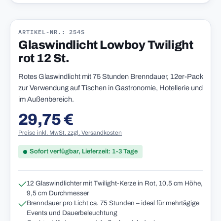
ARTIKEL-NR.: 254S
Glaswindlicht Lowboy Twilight
rot 12 St.
Rotes Glaswindlicht mit 75 Stunden Brenndauer, 12er-Pack
zur Verwendung auf Tischen in Gastronomie, Hotellerie und
im Außenbereich.
29,75 €
Regulärer Preis:
Preise inkl. MwSt. zzgl. Versandkosten
Sofort verfügbar, Lieferzeit: 1-3 Tage
12 Glaswindlichter mit Twilight-Kerze in Rot, 10,5 cm Höhe,
9,5 cm Durchmesser
Brenndauer pro Licht ca. 75 Stunden – ideal für mehrtägige
Events und Dauerbeleuchtung