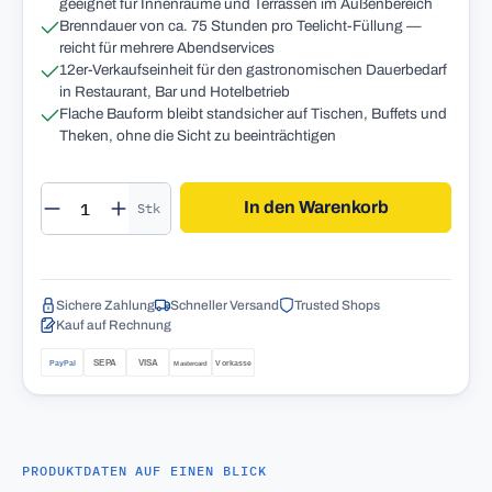
geeignet für Innenräume und Terrassen im Außenbereich
Brenndauer von ca. 75 Stunden pro Teelicht-Füllung —
reicht für mehrere Abendservices
12er-Verkaufseinheit für den gastronomischen Dauerbedarf
in Restaurant, Bar und Hotelbetrieb
Flache Bauform bleibt standsicher auf Tischen, Buffets und
Theken, ohne die Sicht zu beeinträchtigen
Produkt Anzahl: Gib den gewünschten Wert 
In den Warenkorb
Stk
Sichere Zahlung
Schneller Versand
Trusted Shops
Kauf auf Rechnung
PRODUKTDATEN AUF EINEN BLICK