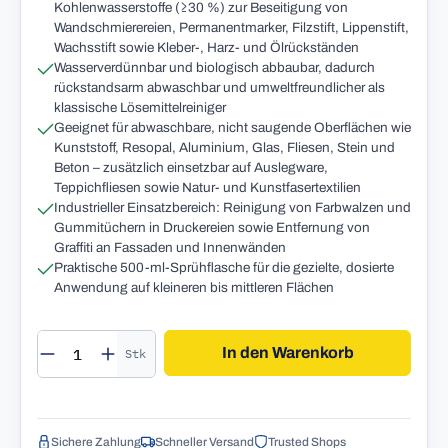
Kohlenwasserstoffe (≥30 %) zur Beseitigung von
Wandschmierereien, Permanentmarker, Filzstift, Lippenstift,
Wachsstift sowie Kleber-, Harz- und Ölrückständen
Wasserverdünnbar und biologisch abbaubar, dadurch
rückstandsarm abwaschbar und umweltfreundlicher als
klassische Lösemittelreiniger
Geeignet für abwaschbare, nicht saugende Oberflächen wie
Kunststoff, Resopal, Aluminium, Glas, Fliesen, Stein und
Beton – zusätzlich einsetzbar auf Auslegware,
Teppichfliesen sowie Natur- und Kunstfasertextilien
Industrieller Einsatzbereich: Reinigung von Farbwalzen und
Gummitüchern in Druckereien sowie Entfernung von
Graffiti an Fassaden und Innenwänden
Praktische 500-ml-Sprühflasche für die gezielte, dosierte
Anwendung auf kleineren bis mittleren Flächen
Produkt Anzahl: Gib den gewünschten Wert 
In den Warenkorb
Stk
Sichere Zahlung
Schneller Versand
Trusted Shops