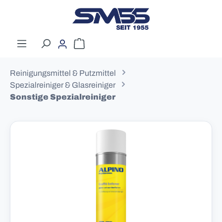
Zum Hauptinhalt springen
Warenkorb enthält 0 Positionen. Der G
Reinigungsmittel & Putzmittel
Spezialreiniger & Glasreiniger
Sonstige Spezialreiniger
Bildergalerie überspringen