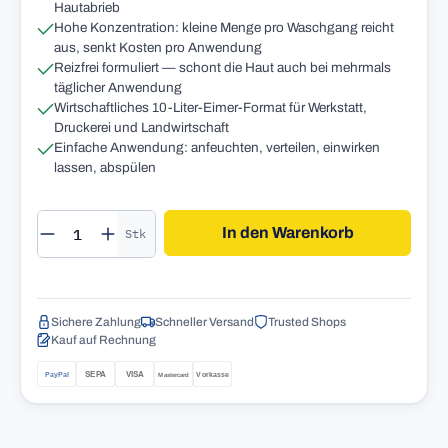
Hautabrieb
Hohe Konzentration: kleine Menge pro Waschgang reicht
aus, senkt Kosten pro Anwendung
Reizfrei formuliert — schont die Haut auch bei mehrmals
täglicher Anwendung
Wirtschaftliches 10-Liter-Eimer-Format für Werkstatt,
Druckerei und Landwirtschaft
Einfache Anwendung: anfeuchten, verteilen, einwirken
lassen, abspülen
Produkt Anzahl: Gib den gewünschten Wert 
In den Warenkorb
Stk
Sichere Zahlung
Schneller Versand
Trusted Shops
Kauf auf Rechnung