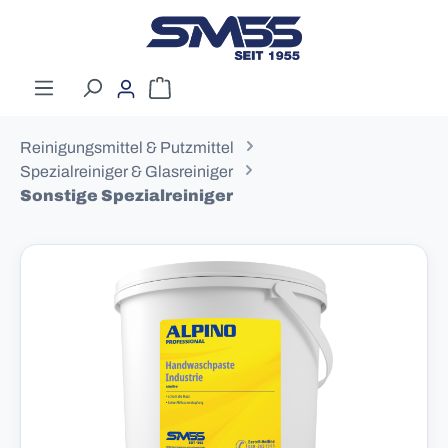
Zum Hauptinhalt springen
Warenkorb enthält 0 Positionen. Der G
Reinigungsmittel & Putzmittel
Spezialreiniger & Glasreiniger
Sonstige Spezialreiniger
Bildergalerie überspringen