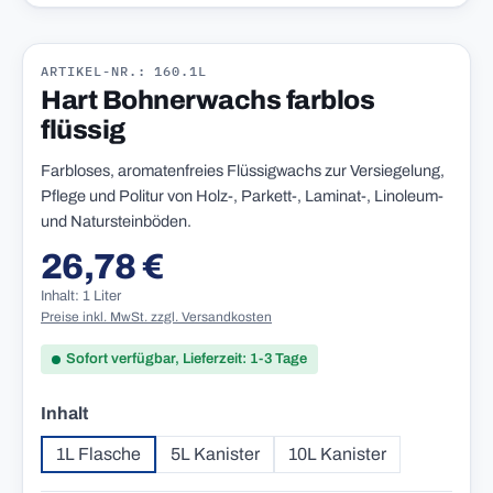
ARTIKEL-NR.: 160.1L
Hart Bohnerwachs farblos
flüssig
Farbloses, aromatenfreies Flüssigwachs zur Versiegelung,
Pflege und Politur von Holz-, Parkett-, Laminat-, Linoleum-
und Natursteinböden.
26,78 €
Regulärer Preis:
Inhalt: 1 Liter
Preise inkl. MwSt. zzgl. Versandkosten
Sofort verfügbar, Lieferzeit: 1-3 Tage
auswählen
Inhalt
1L Flasche
5L Kanister
10L Kanister