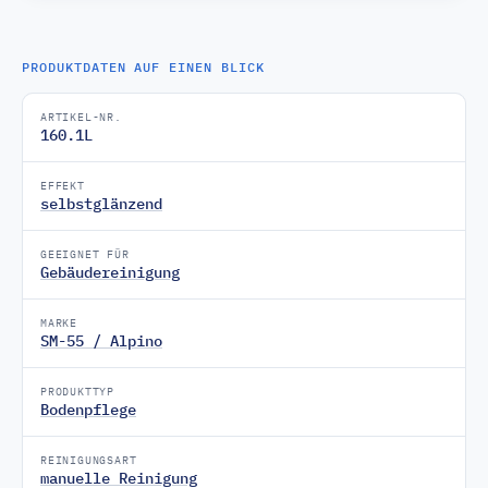
PRODUKTDATEN AUF EINEN BLICK
ARTIKEL-NR.
160.1L
EFFEKT
selbstglänzend
GEEIGNET FÜR
Gebäudereinigung
MARKE
SM-55 / Alpino
PRODUKTTYP
Bodenpflege
REINIGUNGSART
manuelle Reinigung