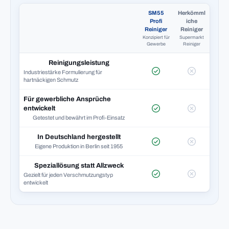
SM55
Herkömml
Profi
iche
Reiniger
Reiniger
Konzipiert für
Supermarkt
Gewerbe
Reiniger
Reinigungsleistung
Industriestärke Formulierung für
hartnäckigen Schmutz
Für gewerbliche Ansprüche
entwickelt
Getestet und bewährt im Profi-Einsatz
In Deutschland hergestellt
Eigene Produktion in Berlin seit 1955
Speziallösung statt Allzweck
Gezielt für jeden Verschmutzungstyp
entwickelt