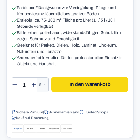
Farbloser Flüssigwachs zur Versiegelung, Pflege und
Konservierung lösemittelbeständiger Böden
Ergiebig: ca. 75-100 m² Fläche pro Liter (1 l / 5 l / 10 l
Gebinde verfügbar)
Bildet einen polierbaren, widerstandsfähigen Schutzfilm
gegen Schmutz und Feuchtigkeit
Geeignet für Parkett, Dielen, Holz, Laminat, Linoleum,
Naturstein und Terrazzo
Aromatenfrei formuliert für den professionellen Einsatz in
Objekt und Haushalt
Produkt Anzahl: Gib den gewünschten Wert 
In den Warenkorb
Stk
Sichere Zahlung
Schneller Versand
Trusted Shops
Kauf auf Rechnung