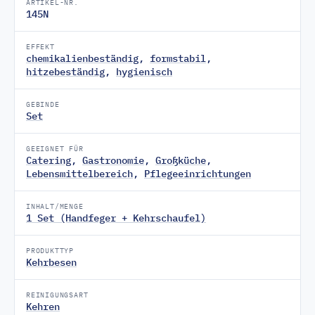
ARTIKEL-NR.
145N
EFFEKT
chemikalienbeständig
,
formstabil
,
hitzebeständig
,
hygienisch
GEBINDE
Set
GEEIGNET FÜR
Catering
,
Gastronomie
,
Großküche
,
Lebensmittelbereich
,
Pflegeeinrichtungen
INHALT/MENGE
1 Set (Handfeger + Kehrschaufel)
PRODUKTTYP
Kehrbesen
REINIGUNGSART
Kehren