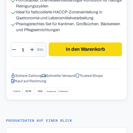
Formstabiler, chemikalienbeständiger Kunststoff für häufige
Reinigungszyklen
Ideal für farbcodierte HACCP-Zoneneinteilung in
Gastronomie und Lebensmittelverarbeitung
Praxisgerechtes Set für Kantinen, Großküchen, Bäckereien
und Pflegeeinrichtungen
Produkt Anzahl: Gib den gewünschten Wert 
In den Warenkorb
Stk
Sichere Zahlung
Schneller Versand
Trusted Shops
Kauf auf Rechnung
PRODUKTDATEN AUF EINEN BLICK