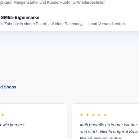
skauf, Mengenstaffel und Kundenkonto für Wiederbesteller.
t SM55-Eigenmarke
es Zubehör in einem Paket, auf einer Rechnung — spart Versandkosten.
ed Shops
★
★
★
★
★
★
er wie immer»
«Ich bestelle es immer wieder.
und stark. Nichts entfernt Kalk 
Preis/Leistung TOP!»