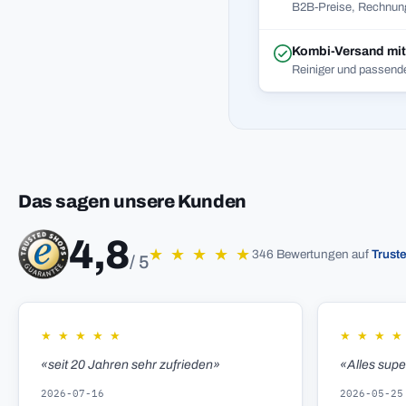
B2B-Preise, Rechnung
Kombi-Versand mi
Reiniger und passend
Das sagen unsere Kunden
4,8
★
★
★
★
★
346 Bewertungen auf
Trust
/ 5
★
★
★
★
★
★
★
★
★
«seit 20 Jahren sehr zufrieden»
«Alles sup
2026-07-16
2026-05-25