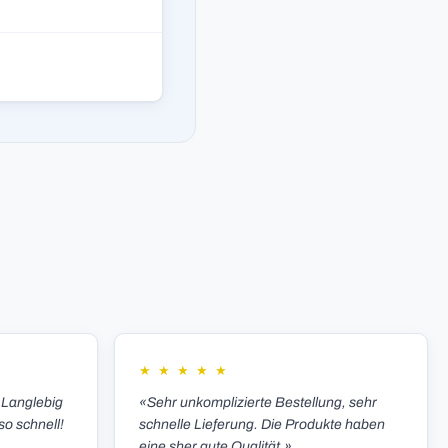
★
★
★
★
★
 Langlebig
«Sehr unkomplizierte Bestellung, sehr
so schnell!
schnelle Lieferung. Die Produkte haben
eine sher gute Qualität.»