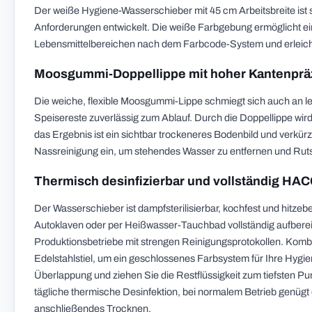
Der weiße Hygiene-Wasserschieber mit 45 cm Arbeitsbreite ist s
Anforderungen entwickelt. Die weiße Farbgebung ermöglicht e
Lebensmittelbereichen nach dem Farbcode-System und erleichte
Moosgummi-Doppellippe mit hoher Kantenprä
Die weiche, flexible Moosgummi-Lippe schmiegt sich auch an le
Speisereste zuverlässig zum Ablauf. Durch die Doppellippe wird
das Ergebnis ist ein sichtbar trockeneres Bodenbild und verkü
Nassreinigung ein, um stehendes Wasser zu entfernen und Rut
Thermisch desinfizierbar und vollständig HAC
Der Wasserschieber ist dampfsterilisierbar, kochfest und hitzebe
Autoklaven oder per Heißwasser-Tauchbad vollständig aufberei
Produktionsbetriebe mit strengen Reinigungsprotokollen. Komb
Edelstahlstiel, um ein geschlossenes Farbsystem für Ihre Hygie
Überlappung und ziehen Sie die Restflüssigkeit zum tiefsten Pun
tägliche thermische Desinfektion, bei normalem Betrieb genügt
anschließendes Trocknen.