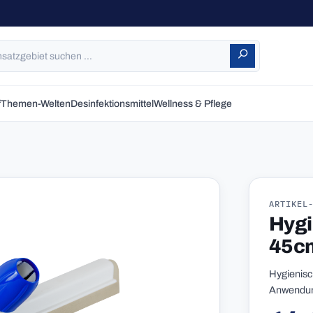
f
Themen-Welten
Desinfektionsmittel
Wellness & Pflege
ARTIKEL
Hygi
45c
Hygienisc
Anwendung