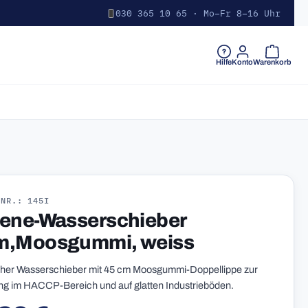
030 365 10 65 · Mo–Fr 8–16 Uhr
Warenkorb 
Hilfe
Konto
Warenkorb
-NR.: 145I
ene-Wasserschieber
m,Moosgummi, weiss
her Wasserschieber mit 45 cm Moosgummi-Doppellippe zur
 im HACCP-Bereich und auf glatten Industrieböden.