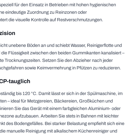
peziell für den Einsatz in Betrieben mit hohen hygienischen
ine eindeutige Zuordnung zu Reinzonen oder
rt die visuelle Kontrolle auf Restverschmutzungen.
zision
icht unebene Böden an und schiebt Wasser, Reinigerflotte und
 die Flüssigkeit zwischen den beiden Gummikanten kanalisiert –
rzte Trocknungszeiten. Setzen Sie den Abzieher nach jeder
schgefahren sowie Keimvermehrung in Pfützen zu reduzieren.
CP-tauglich
ständig bis 120 °C. Damit lässt er sich in der Spülmaschine, im
ten – ideal für Metzgereien, Bäckereien, Großküchen und
inieren Sie das Gerät mit einem farbgleichen Aluminium- oder
nezone aufzubauen. Arbeiten Sie stets in Bahnen mit leichter
kt des Bodengefälles. Bei starker Belastung empfiehlt sich eine
 die manuelle Reinigung mit alkalischem Küchenreiniger und