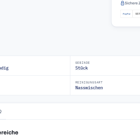
Sichere 
GEBINDE
ndig
Stück
REINIGUNGSART
Nasswischen
Q
ereiche