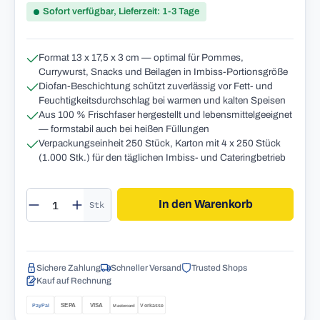
Sofort verfügbar, Lieferzeit: 1-3 Tage
Format 13 x 17,5 x 3 cm — optimal für Pommes,
Currywurst, Snacks und Beilagen in Imbiss-Portionsgröße
Diofan-Beschichtung schützt zuverlässig vor Fett- und
Feuchtigkeitsdurchschlag bei warmen und kalten Speisen
Aus 100 % Frischfaser hergestellt und lebensmittelgeeignet
— formstabil auch bei heißen Füllungen
Verpackungseinheit 250 Stück, Karton mit 4 x 250 Stück
(1.000 Stk.) für den täglichen Imbiss- und Cateringbetrieb
Produkt Anzahl: Gib den gewünschten Wert 
In den Warenkorb
Stk
Sichere Zahlung
Schneller Versand
Trusted Shops
Kauf auf Rechnung