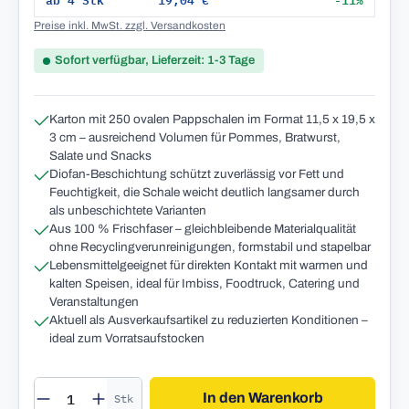
ab 4 Stk
19,04 €
-11%
Preise inkl. MwSt. zzgl. Versandkosten
Sofort verfügbar, Lieferzeit: 1-3 Tage
Karton mit 250 ovalen Pappschalen im Format 11,5 x 19,5 x
3 cm – ausreichend Volumen für Pommes, Bratwurst,
Salate und Snacks
Diofan-Beschichtung schützt zuverlässig vor Fett und
Feuchtigkeit, die Schale weicht deutlich langsamer durch
als unbeschichtete Varianten
Aus 100 % Frischfaser – gleichbleibende Materialqualität
ohne Recyclingverunreinigungen, formstabil und stapelbar
Lebensmittelgeeignet für direkten Kontakt mit warmen und
kalten Speisen, ideal für Imbiss, Foodtruck, Catering und
Veranstaltungen
Aktuell als Ausverkaufsartikel zu reduzierten Konditionen –
ideal zum Vorratsaufstocken
Produkt Anzahl: Gib den gewünschten Wert 
In den Warenkorb
Stk