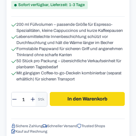
Sofort verfügbar, Lieferzeit: 1-3 Tage
200 ml Füllvolumen – passende Größe für Espresso-
Spezialitäten, kleine Cappuccinos und kurze Kaffeepausen
Lebensmittelechte Innenbeschichtung schützt vor
Durchfeuchtung und hält die Wärme länger im Becher
Formstabile Pappwand für sicheren Griff und angenehmen
Trinkrand ohne scharfe Kanten
50 Stück pro Packung – übersichtliche Verkaufseinheit für
planbaren Tagesbedarf
Mit gängigen Coffee-to-go-Deckeln kombinierbar (separat
erhältlich) für sicheren Transport
Produkt Anzahl: Gib den gewünschten Wert 
In den Warenkorb
Stk
Sichere Zahlung
Schneller Versand
Trusted Shops
Kauf auf Rechnung