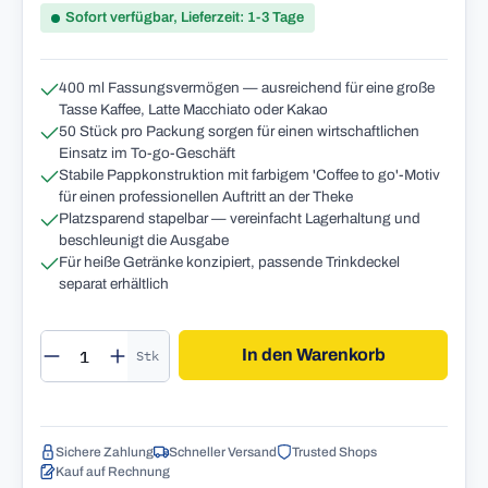
Sofort verfügbar, Lieferzeit: 1-3 Tage
400 ml Fassungsvermögen — ausreichend für eine große
Tasse Kaffee, Latte Macchiato oder Kakao
50 Stück pro Packung sorgen für einen wirtschaftlichen
Einsatz im To-go-Geschäft
Stabile Pappkonstruktion mit farbigem 'Coffee to go'-Motiv
für einen professionellen Auftritt an der Theke
Platzsparend stapelbar — vereinfacht Lagerhaltung und
beschleunigt die Ausgabe
Für heiße Getränke konzipiert, passende Trinkdeckel
separat erhältlich
Produkt Anzahl: Gib den gewünschten Wert 
In den Warenkorb
Stk
Sichere Zahlung
Schneller Versand
Trusted Shops
Kauf auf Rechnung