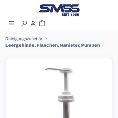
Zum Hauptinhalt springen
Warenkorb enthält 0 Positionen. Der G
Reinigungszubehör
Leergebinde, Flaschen, Kanister, Pumpen
Bildergalerie überspringen