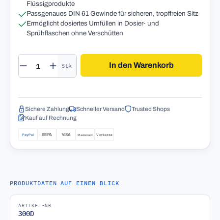
Flüssigprodukte
Passgenaues DIN 61 Gewinde für sicheren, tropffreien Sitz
Ermöglicht dosiertes Umfüllen in Dosier- und
Sprühflaschen ohne Verschütten
Produkt Anzahl: Gib den gewünschten Wert 
In den Warenkorb
Stk
Sichere Zahlung
Schneller Versand
Trusted Shops
Kauf auf Rechnung
PRODUKTDATEN AUF EINEN BLICK
ARTIKEL-NR.
300D