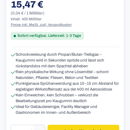
15,47 €
Regulärer Preis:
(0,04 € / 1 Milliliter)
Inhalt: 400 Milliliter
Preise inkl. MwSt. zzgl. Versandkosten
Sofort verfügbar, Lieferzeit: 1-3 Tage
Schockvereisung durch Propan/Butan-Treibgas –
Kaugummi wird in Sekunden spröde und lässt sich
rückstandslos mit dem Spachtel abheben
Rein physikalische Wirkung ohne Lösemittel – schont
Naturstein, Pflaster, Fliesen, Beton und Textilien
Punktgenaue Sprühanwendung aus 10–15 cm Abstand für
ergiebigen Wirkstoffeinsatz aus der 400 ml Aerosoldose
Kein Einweichen, kein Schrubben – verkürzt die
Bearbeitungszeit pro Kaugummi deutlich
Ideal für Gebäudereiniger, Facility Manager und
Gastronomen im Innen- und Außenbereich
Produkt Anzahl: Gib den gewünschten Wert 