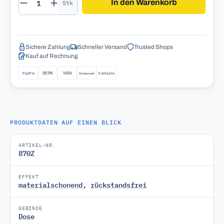
In den Warenkorb
Stk
Sichere Zahlung
Schneller Versand
Trusted Shops
Kauf auf Rechnung
PRODUKTDATEN AUF EINEN BLICK
ARTIKEL-NR.
870Z
EFFEKT
materialschonend
,
rückstandsfrei
GEBINDE
Dose