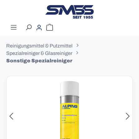
Zum Hauptinhalt springen
Warenkorb enthält 0 Positionen. Der G
Reinigungsmittel & Putzmittel
Spezialreiniger & Glasreiniger
Sonstige Spezialreiniger
Bildergalerie überspringen