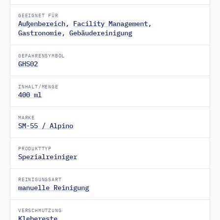
GEEIGNET FÜR
Außenbereich
,
Facility Management
,
Gastronomie
,
Gebäudereinigung
GEFAHRENSYMBOL
GHS02
INHALT/MENGE
400 ml
MARKE
SM-55 / Alpino
PRODUKTTYP
Spezialreiniger
REINIGUNGSART
manuelle Reinigung
VERSCHMUTZUNG
Klebereste