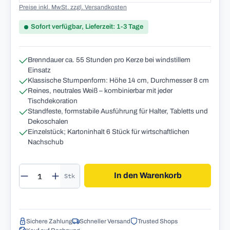
Preise inkl. MwSt. zzgl. Versandkosten
Sofort verfügbar, Lieferzeit: 1-3 Tage
Brenndauer ca. 55 Stunden pro Kerze bei windstillem
Einsatz
Klassische Stumpenform: Höhe 14 cm, Durchmesser 8 cm
Reines, neutrales Weiß – kombinierbar mit jeder
Tischdekoration
Standfeste, formstabile Ausführung für Halter, Tabletts und
Dekoschalen
Einzelstück; Kartoninhalt 6 Stück für wirtschaftlichen
Nachschub
Produkt Anzahl: Gib den gewünschten Wert 
In den Warenkorb
Stk
Sichere Zahlung
Schneller Versand
Trusted Shops