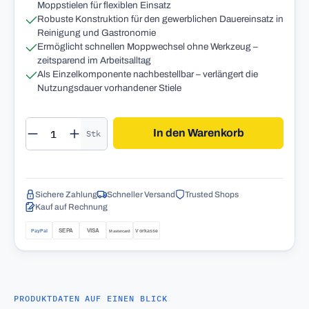
Moppstielen für flexiblen Einsatz
Robuste Konstruktion für den gewerblichen Dauereinsatz in
Reinigung und Gastronomie
Ermöglicht schnellen Moppwechsel ohne Werkzeug –
zeitsparend im Arbeitsalltag
Als Einzelkomponente nachbestellbar – verlängert die
Nutzungsdauer vorhandener Stiele
Produkt Anzahl: Gib den gewünschten Wert 
In den Warenkorb
Stk
Sichere Zahlung
Schneller Versand
Trusted Shops
Kauf auf Rechnung
PRODUKTDATEN AUF EINEN BLICK