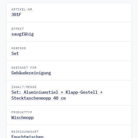
ARTIKEL-NR.
301F
EFFEKT
saugfähig
GEBINDE
Set
GEEIGNET FÜR
Gebäudereinigung
INHALT/MENGE
Set: Aluminiumstiel + Klapp-Gestell +
Stecktaschenmopp 40 cm
PRODUKTTYP
Wischmopp
REINIGUNGSART
Feuchtwischen