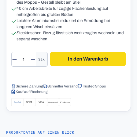
des Mopps – Gestell bleibt am Stiel
40 cm Arbeitsbreite für zügige Flächenleistung auf
mittelgroßen bis großen Böden
Leichter Aluminiumstiel reduziert die Ermüdung bei
längeren Wischeinsätzen
Stecktaschen-Bezug lässt sich werkzeuglos wechseln und
separat waschen
Produkt Anzahl: Gib den gewünschten Wert 
In den Warenkorb
Stk
Sichere Zahlung
Schneller Versand
Trusted Shops
Kauf auf Rechnung
PRODUKTDATEN AUF EINEN BLICK