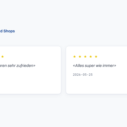
ed Shops
★
★
★
★
★
★
hren sehr zufrieden»
«Alles super wie immer»
2026-05-25