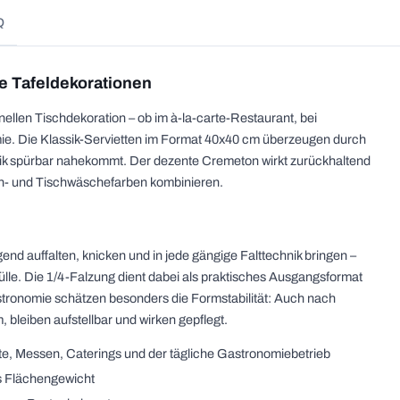
Q
le Tafeldekorationen
nellen Tischdekoration – ob im à-la-carte-Restaurant, bei
ie. Die Klassik-Servietten im Format 40x40 cm überzeugen durch
d Optik spürbar nahekommt. Der dezente Cremeton wirkt zurückhaltend
lan- und Tischwäschefarben kombinieren.
gend auffalten, knicken und in jede gängige Falttechnik bringen –
lle. Die 1/4-Falzung dient dabei als praktisches Ausgangsformat
astronomie schätzen besonders die Formstabilität: Auch nach
 bleiben aufstellbar und wirken gepflegt.
e, Messen, Caterings und der tägliche Gastronomiebetrieb
es Flächengewicht