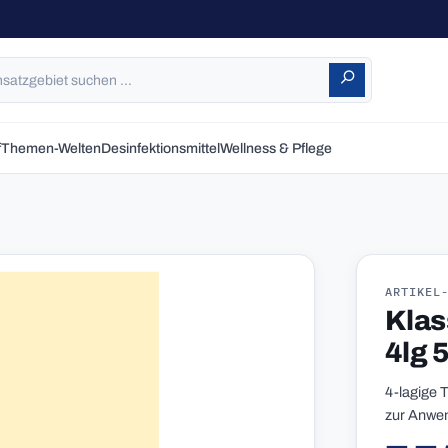
f
Themen-Welten
Desinfektionsmittel
Wellness & Pflege
ARTIKEL
Klas
4lg 
4-lagige 
zur Anwen