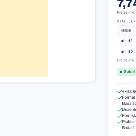
7,7
Preise inkl
STAFFEL
MENGE
ab 11 
ab 12 
Preise inkl
Sofort
4-lagige
Format 
klassis
Dezente
Formsta
Praktis
Bedarf