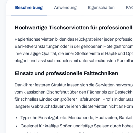
Beschreibung
Anwendung
Eigenschaften
FA
Hochwertige Tischservietten für professionel
Papiertischservietten bilden das Rückgrat einer jeden professio
Bankettveranstaltungen oder in der gehobenen Hotelgastronom
ihre vierlagige Qualität, die einer Stoffserviette in Haptik un
elegant und lässt sich mühelos mit unterschiedlichsten Porzel
Einsatz und professionelle Falttechniken
Dank ihrer festeren Struktur lassen sich die Servietten hervorra
vom klassischen Bischofshut über den Fächer bis zur Besteckhü
für schnelles Eindecken größerer Tafelrunden. Profis in der G
längerer Gebrauchsdauer verlieren die Servietten nicht an Form,
Typische Einsatzgebiete: Menüabende, Hochzeiten, Bankett
Geeignet für kräftige Soßen und fettige Speisen durch hoh