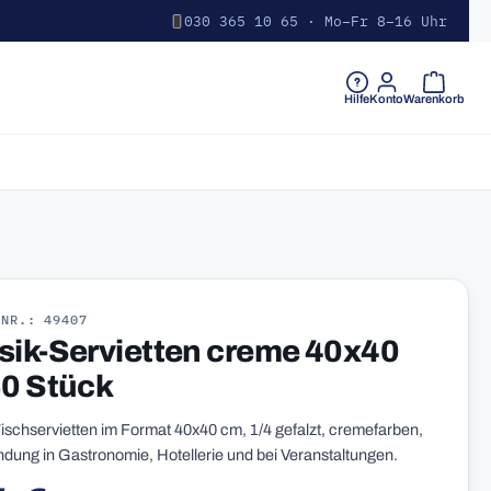
030 365 10 65 · Mo–Fr 8–16 Uhr
Warenkorb 
Hilfe
Konto
Warenkorb
-NR.: 49407
sik-Servietten creme 40x40
50 Stück
Tischservietten im Format 40x40 cm, 1/4 gefalzt, cremefarben,
dung in Gastronomie, Hotellerie und bei Veranstaltungen.