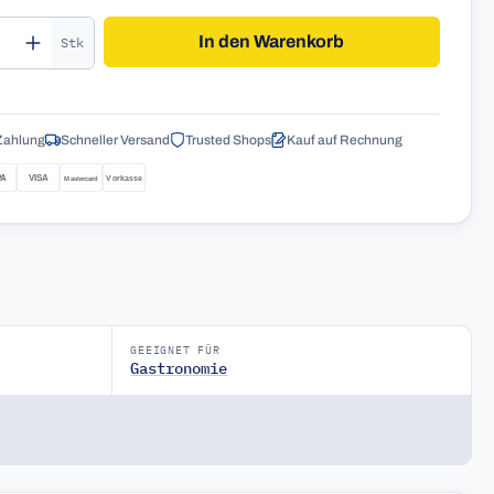
kt Anzahl: Gib den gewünschten Wert ein o
In den Warenkorb
Stk
Zahlung
Schneller Versand
Trusted Shops
Kauf auf Rechnung
GEEIGNET FÜR
Gastronomie