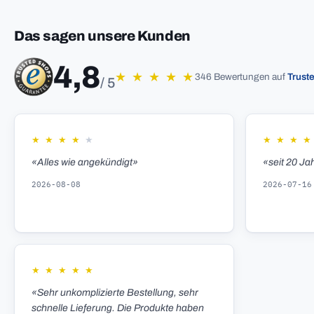
Das sagen unsere Kunden
4,8
★
★
★
★
★
346 Bewertungen auf
Trust
/ 5
★
★
★
★
★
★
★
★
★
«Alles wie angekündigt»
«seit 20 Ja
2026-08-08
2026-07-16
★
★
★
★
★
«Sehr unkomplizierte Bestellung, sehr
schnelle Lieferung. Die Produkte haben