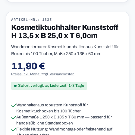
ARTIKEL-NR.: 133E
Kosmetiktuchhalter Kunststoff
H 13,5 x B 25,0 x T 6,0cm
Wandmontierbarer Kosmetiktuchhalter aus Kunststoff für
Boxen bis 100 Tücher, Maße 250 x 135 x 60 mm.
11,90 €
Regulärer Preis:
Preise inkl. MwSt. zzgl. Versandkosten
Sofort verfügbar, Lieferzeit: 1-3 Tage
Wandhalter aus robustem Kunststoff für
Kosmetiktuchboxen bis 100 Tücher
Außenmaße L 250 x B 135 x T 60 mm — passend für
handelsübliche Standardboxen
Flexible Nutzung: Wandmontage oder freistehend auf