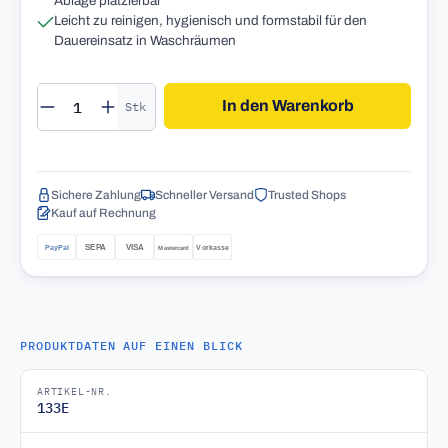
Ablage platzierbar
Leicht zu reinigen, hygienisch und formstabil für den
Dauereinsatz in Waschräumen
Produkt Anzahl: Gib den gewünschten Wert 
In den Warenkorb
Stk
Sichere Zahlung
Schneller Versand
Trusted Shops
Kauf auf Rechnung
PRODUKTDATEN AUF EINEN BLICK
ARTIKEL-NR.
133E