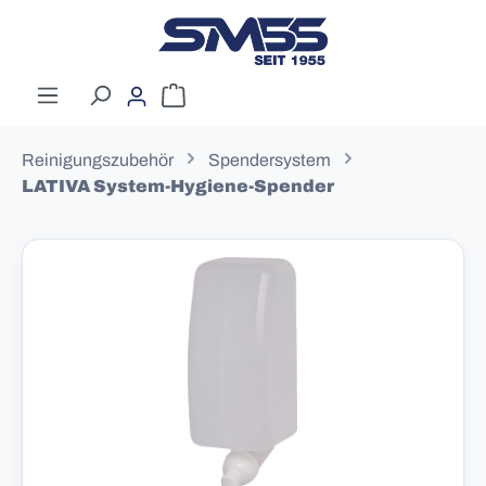
Zum Hauptinhalt springen
Warenkorb enthält 0 Positionen. Der G
Reinigungszubehör
Spendersystem
LATIVA System-Hygiene-Spender
Bildergalerie überspringen