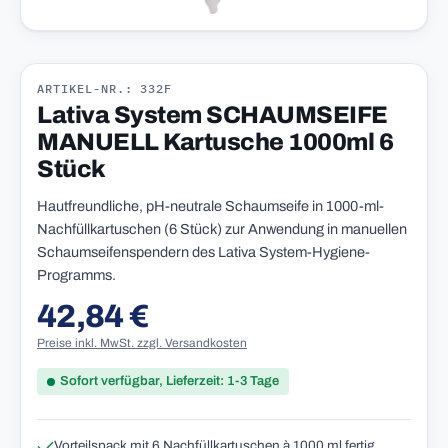
ARTIKEL-NR.: 332F
Lativa System SCHAUMSEIFE
MANUELL Kartusche 1000ml 6
Stück
Hautfreundliche, pH-neutrale Schaumseife in 1000-ml-
Nachfüllkartuschen (6 Stück) zur Anwendung in manuellen
Schaumseifenspendern des Lativa System-Hygiene-
Programms.
42,84 €
Regulärer Preis:
Preise inkl. MwSt. zzgl. Versandkosten
Sofort verfügbar, Lieferzeit: 1-3 Tage
Vorteilspack mit 6 Nachfüllkartuschen à 1000 ml fertig