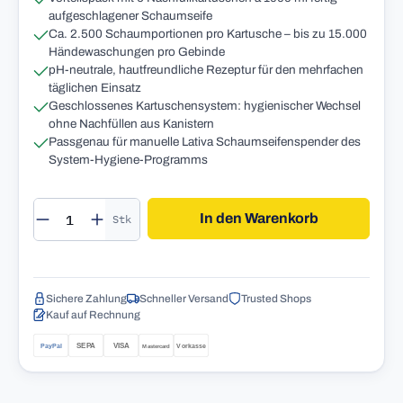
aufgeschlagener Schaumseife
Ca. 2.500 Schaumportionen pro Kartusche – bis zu 15.000
Händewaschungen pro Gebinde
pH-neutrale, hautfreundliche Rezeptur für den mehrfachen
täglichen Einsatz
Geschlossenes Kartuschensystem: hygienischer Wechsel
ohne Nachfüllen aus Kanistern
Passgenau für manuelle Lativa Schaumseifenspender des
System-Hygiene-Programms
Produkt Anzahl: Gib den gewünschten Wert 
In den Warenkorb
Stk
Sichere Zahlung
Schneller Versand
Trusted Shops
Kauf auf Rechnung