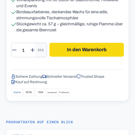
und Events
Bordeauxfarbenes, deckendes Wachs für eine edle,
stimmungsvolle Tischatmosphäre
Stückgewicht ca. 57 g – gleichmäßige, ruhige Flamme über
die gesamte Brennzeit
Produkt Anzahl: Gib den gewünschten Wert 
In den Warenkorb
Stk
Sichere Zahlung
Schneller Versand
Trusted Shops
Kauf auf Rechnung
PRODUKTDATEN AUF EINEN BLICK