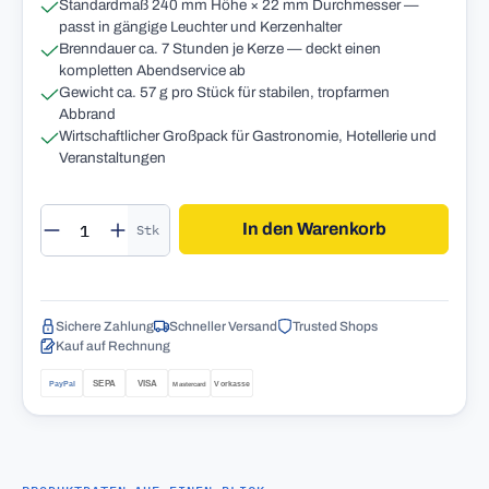
Standardmaß 240 mm Höhe × 22 mm Durchmesser —
passt in gängige Leuchter und Kerzenhalter
Brenndauer ca. 7 Stunden je Kerze — deckt einen
kompletten Abendservice ab
Gewicht ca. 57 g pro Stück für stabilen, tropfarmen
Abbrand
Wirtschaftlicher Großpack für Gastronomie, Hotellerie und
Veranstaltungen
Produkt Anzahl: Gib den gewünschten Wert 
In den Warenkorb
Stk
Sichere Zahlung
Schneller Versand
Trusted Shops
Kauf auf Rechnung