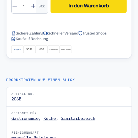
Produkt Anzahl: Gib den gewünschten Wert 
In den Warenkorb
Stk
Sichere Zahlung
Schneller Versand
Trusted Shops
Kauf auf Rechnung
PRODUKTDATEN AUF EINEN BLICK
ARTIKEL-NR.
206B
GEEIGNET FÜR
Gastronomie
,
Küche
,
Sanitärbereich
REINIGUNGSART
manuelle Reinigung