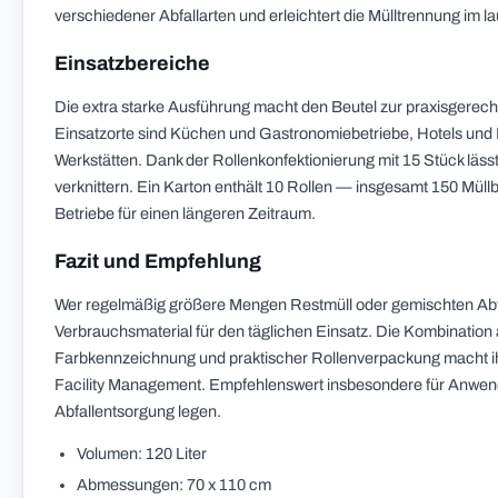
verschiedener Abfallarten und erleichtert die Mülltrennung im l
Einsatzbereiche
Die extra starke Ausführung macht den Beutel zur praxisgere
Einsatzorte sind Küchen und Gastronomiebetriebe, Hotels und 
Werkstätten. Dank der Rollenkonfektionierung mit 15 Stück läss
verknittern. Ein Karton enthält 10 Rollen — insgesamt 150 Müll
Betriebe für einen längeren Zeitraum.
Fazit und Empfehlung
Wer regelmäßig größere Mengen Restmüll oder gemischten Abfall
Verbrauchsmaterial für den täglichen Einsatz. Die Kombination
Farbkennzeichnung und praktischer Rollenverpackung macht ih
Facility Management. Empfehlenswert insbesondere für Anwender,
Abfallentsorgung legen.
Volumen: 120 Liter
Abmessungen: 70 x 110 cm