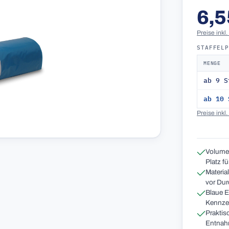
6,5
Preise inkl
STAFFEL
MENGE
ab 9 S
ab 10 
Preise inkl
Volumen
Platz f
Materia
vor Dur
Blaue E
Kennzei
Praktis
Entnah