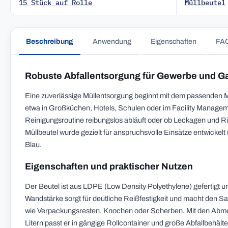
15 Stück auf Rolle
Müllbeutel
Beschreibung
Anwendung
Eigenschaften
FA
Robuste Abfallentsorgung für Gewerbe und G
Eine zuverlässige Müllentsorgung beginnt mit dem passenden 
etwa in Großküchen, Hotels, Schulen oder im Facility Managemen
Reinigungsroutine reibungslos abläuft oder ob Leckagen und R
Müllbeutel wurde gezielt für anspruchsvolle Einsätze entwickelt
Blau.
Eigenschaften und praktischer Nutzen
Der Beutel ist aus LDPE (Low Density Polyethylene) gefertigt un
Wandstärke sorgt für deutliche Reißfestigkeit und macht den S
wie Verpackungsresten, Knochen oder Scherben. Mit den Ab
Litern passt er in gängige Rollcontainer und große Abfallbehält