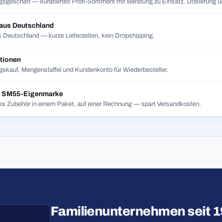
gsgeschäft — kuratiertes Profi-Sortiment mit Beratung zu Einsatz, Dosierung un
 aus Deutschland
 Deutschland — kurze Lieferzeiten, kein Dropshipping.
tionen
skauf, Mengenstaffel und Kundenkonto für Wiederbesteller.
t SM55-Eigenmarke
es Zubehör in einem Paket, auf einer Rechnung — spart Versandkosten.
Familienunternehmen seit 