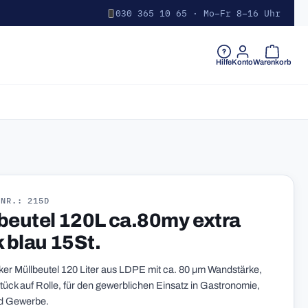
030 365 10 65 · Mo–Fr 8–16 Uhr
Warenkorb 
Hilfe
Konto
Warenkorb
-NR.: 215D
beutel 120L ca.80my extra
k blau 15St.
rker Müllbeutel 120 Liter aus LDPE mit ca. 80 µm Wandstärke,
tück auf Rolle, für den gewerblichen Einsatz in Gastronomie,
nd Gewerbe.