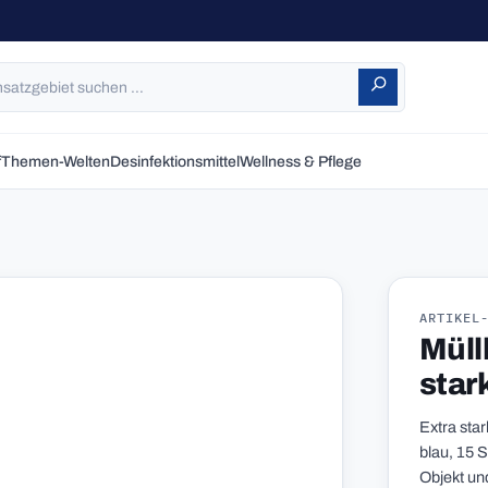
f
Themen-Welten
Desinfektionsmittel
Wellness & Pflege
ARTIKEL
Müll
star
Extra sta
blau, 15 S
Objekt u