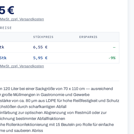
5 €
. MwSt. zzgl. Versandkosten
PREISE
STÜCKPREIS
ERSPARNIS
tk
6,55 €
—
Stk
5,95 €
-9%
. MwSt. zzgl. Versandkosten
 120 Liter bei einer Sackgröße von 70 x 110 cm — ausreichend
ür große Müllmengen in Gastronomie und Gewerbe
lstärke von ca. 80 µm aus LDPE für hohe Reißfestigkeit und Schutz
chstößen durch scharfkantigen Abfall
infärbung zur optischen Abgrenzung von Restmüll oder zur
chnung bestimmter Abfallfraktionen
che Rollenkonfektionierung mit 15 Beuteln pro Rolle für einfache
me und sauberen Abriss