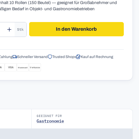
nhalt 10 Rollen (150 Beutel) — geeignet für Großabnehmer und
ßigen Bedarf in Objekt- und Gastronomiebetrieben
kt Anzahl: Gib den gewünschten Wert ein o
In den Warenkorb
Stk
Zahlung
Schneller Versand
Trusted Shops
Kauf auf Rechnung
GEEIGNET FÜR
Gastronomie