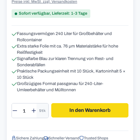
Preise inkl. MwSt. zzgl. Versandkosten
Sofort verfügbar, Lieferzeit: 1-3 Tage
Fassungsvermögen 240 Liter für Großbehälter und
Rollcontainer
Extra starke Folie mit ca. 76 µm Materialstärke für hohe
Reißfestigkeit
Signalfarbe Blau zur klaren Trennung von Rest- und
Sonderabfällen
Praktische Packungseinheit mit 10 Stück, Kartoninhalt 5 ×
10 Stück
Großzügiges Format passgenau für 240-Liter-
Umleerbehälter und Mülltonnen
Produkt Anzahl: Gib den gewünschten Wert 
In den Warenkorb
Stk
Sichere Zahlung
Schneller Versand
Trusted Shops