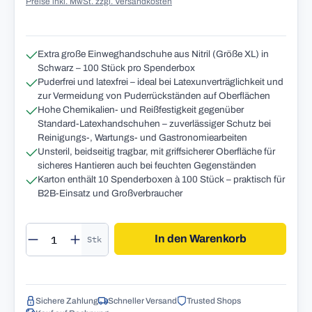
Preise inkl. MwSt. zzgl. Versandkosten
Extra große Einweghandschuhe aus Nitril (Größe XL) in
Schwarz – 100 Stück pro Spenderbox
Puderfrei und latexfrei – ideal bei Latexunverträglichkeit und
zur Vermeidung von Puderrückständen auf Oberflächen
Hohe Chemikalien- und Reißfestigkeit gegenüber
Standard-Latexhandschuhen – zuverlässiger Schutz bei
Reinigungs-, Wartungs- und Gastronomiearbeiten
Unsteril, beidseitig tragbar, mit griffsicherer Oberfläche für
sicheres Hantieren auch bei feuchten Gegenständen
Karton enthält 10 Spenderboxen à 100 Stück – praktisch für
B2B-Einsatz und Großverbraucher
Produkt Anzahl: Gib den gewünschten Wert 
In den Warenkorb
Stk
Sichere Zahlung
Schneller Versand
Trusted Shops