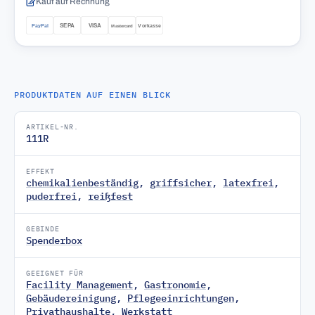
Kauf auf Rechnung
PRODUKTDATEN AUF EINEN BLICK
ARTIKEL-NR.
111R
EFFEKT
chemikalienbeständig
,
griffsicher
,
latexfrei
,
puderfrei
,
reißfest
GEBINDE
Spenderbox
GEEIGNET FÜR
Facility Management
,
Gastronomie
,
Gebäudereinigung
,
Pflegeeinrichtungen
,
Privathaushalte
,
Werkstatt