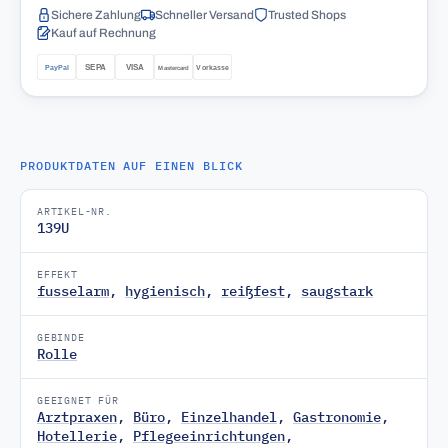
Sichere Zahlung
Schneller Versand
Trusted Shops
Kauf auf Rechnung
PRODUKTDATEN AUF EINEN BLICK
ARTIKEL-NR.
139U
EFFEKT
fusselarm
,
hygienisch
,
reißfest
,
saugstark
GEBINDE
Rolle
GEEIGNET FÜR
Arztpraxen
,
Büro
,
Einzelhandel
,
Gastronomie
,
Hotellerie
,
Pflegeeinrichtungen
,