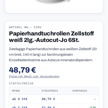
ARTIKEL-NR.: 139U
Papierhandtuchrollen Zellstoff
weiß 2lg.-Autocut-Jo 6St.
Zweilagige Papierhandtuchrollen aus weißem Zellstoff (20
cm breit, 140 m lang) zur berührungslosen
Einzelblattentnahme aus Autocut-Innenabrollspendern.
48,79 €
Preise inkl. MwSt. zzgl. Versandkosten
STAFFELPREISE
MENGE
STÜCKPREIS
ERSPARNIS
ab 4 Stk
48,79 €
—
ab 5 Stk
42,84 €
-12%