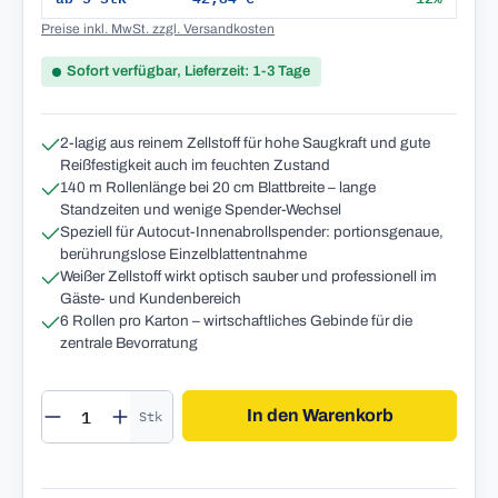
Preise inkl. MwSt. zzgl. Versandkosten
Sofort verfügbar, Lieferzeit: 1-3 Tage
2-lagig aus reinem Zellstoff für hohe Saugkraft und gute
Reißfestigkeit auch im feuchten Zustand
140 m Rollenlänge bei 20 cm Blattbreite – lange
Standzeiten und wenige Spender-Wechsel
Speziell für Autocut-Innenabrollspender: portionsgenaue,
berührungslose Einzelblattentnahme
Weißer Zellstoff wirkt optisch sauber und professionell im
Gäste- und Kundenbereich
6 Rollen pro Karton – wirtschaftliches Gebinde für die
zentrale Bevorratung
Produkt Anzahl: Gib den gewünschten Wert 
In den Warenkorb
Stk