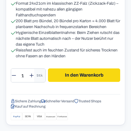
Format 24x21cm im klassischen ZZ-Falz (Zickzack-Falz) –
kompatibel mit nahezu allen gängigen
Falthandtuchspendern
200 Blatt pro Bündel, 20 Bündel pro Karton = 4.000 Blatt für
planbaren Nachschub in frequenzstarken Bereichen
Hygienische Einzelblattentnahme: Beim Ziehen rutscht das
nächste Blatt automatisch nach – der Nutzer berührt nur
das eigene Tuch
Reissfest auch im feuchten Zustand für sicheres Trocknen
ohne Fasern an den Händen
Produkt Anzahl: Gib den gewünschten Wert 
In den Warenkorb
Stk
Sichere Zahlung
Schneller Versand
Trusted Shops
Kauf auf Rechnung