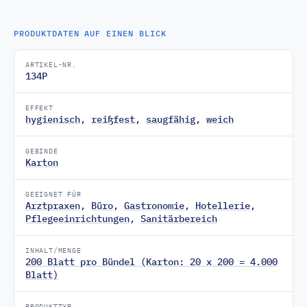
PRODUKTDATEN AUF EINEN BLICK
ARTIKEL-NR.
134P
EFFEKT
hygienisch
,
reißfest
,
saugfähig
,
weich
GEBINDE
Karton
GEEIGNET FÜR
Arztpraxen
,
Büro
,
Gastronomie
,
Hotellerie
,
Pflegeeinrichtungen
,
Sanitärbereich
INHALT/MENGE
200 Blatt pro Bündel (Karton: 20 x 200 = 4.000
Blatt)
PRODUKTTYP