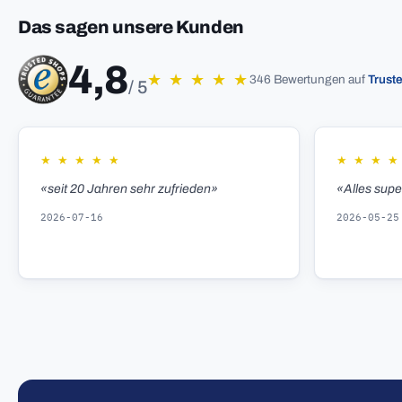
Das sagen unsere Kunden
4,8
★
★
★
★
★
346 Bewertungen auf
Trust
/ 5
★
★
★
★
★
★
★
★
★
«seit 20 Jahren sehr zufrieden»
«Alles sup
2026-07-16
2026-05-25