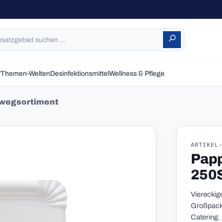
f
Themen-Welten
Desinfektionsmittel
Wellness & Pflege
wegsortiment
ARTIKEL
Papp
250S
Viereckig
Großpacku
Catering.