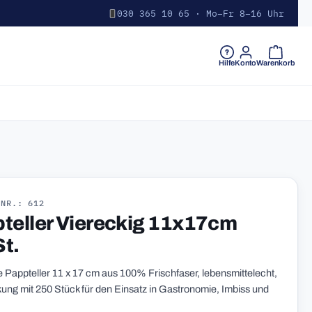
030 365 10 65 · Mo–Fr 8–16 Uhr
Warenkorb 
Hilfe
Konto
Warenkorb
-NR.: 612
teller Viereckig 11x17cm
t.
e Pappteller 11 x 17 cm aus 100% Frischfaser, lebensmittelecht,
ng mit 250 Stück für den Einsatz in Gastronomie, Imbiss und