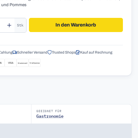
k und Pommes
kt Anzahl: Gib den gewünschten Wert ein o
In den Warenkorb
Stk
Zahlung
Schneller Versand
Trusted Shops
Kauf auf Rechnung
GEEIGNET FÜR
Gastronomie