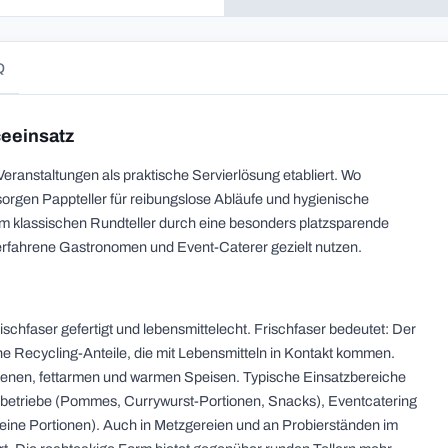
Q
ceeinsatz
eranstaltungen als praktische Servierlösung etabliert. Wo
 sorgen Pappteller für reibungslose Abläufe und hygienische
om klassischen Rundteller durch eine besonders platzsparende
 erfahrene Gastronomen und Event-Caterer gezielt nutzen.
schfaser gefertigt und lebensmittelecht. Frischfaser bedeutet: Der
ne Recycling-Anteile, die mit Lebensmitteln in Kontakt kommen.
rockenen, fettarmen und warmen Speisen. Typische Einsatzbereiche
sbetriebe (Pommes, Currywurst-Portionen, Snacks), Eventcatering
eine Portionen). Auch in Metzgereien und an Probierständen im