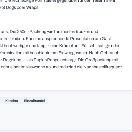
t. Die rechteckige Form bietet gegenüber runden Tellern mehr
 Hot Dogs oder Wraps.
g aus: Die 250er-Packung wird am besten trocken und
andfrei bleiben. Für eine ansprechende Präsentation am Gast
kt hochwertiger und fängt kleine Krümel auf. Für sehr saftige oder
ie Kombination mit beschichtetem Einweggeschirr. Nach Gebrauch
er Regelung — als Papier/Pappe entsorgt. Die Großpackung mit
 oder einer Imbisswoche ab und reduziert die Nachbestellfrequenz
Kantine
Einzelhandel