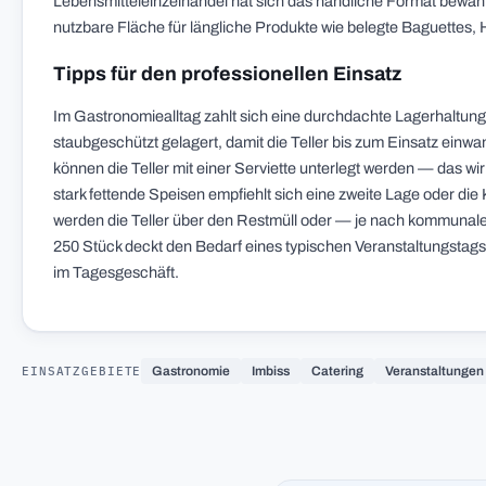
Lebensmitteleinzelhandel hat sich das handliche Format bewähr
nutzbare Fläche für längliche Produkte wie belegte Baguettes,
Tipps für den professionellen Einsatz
Im Gastronomiealltag zahlt sich eine durchdachte Lagerhaltun
staubgeschützt gelagert, damit die Teller bis zum Einsatz einw
können die Teller mit einer Serviette unterlegt werden — das wir
stark fettende Speisen empfiehlt sich eine zweite Lage oder d
werden die Teller über den Restmüll oder — je nach kommunal
250 Stück deckt den Bedarf eines typischen Veranstaltungstags
im Tagesgeschäft.
EINSATZGEBIETE
Gastronomie
Imbiss
Catering
Veranstaltungen