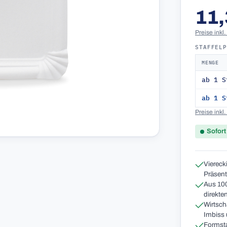
11,
Preise inkl
STAFFEL
MENGE
ab 1 S
ab 1 S
Preise inkl
Sofort
Viereck
Präsent
Aus 100
direkte
Wirtsch
Imbiss
Formsta