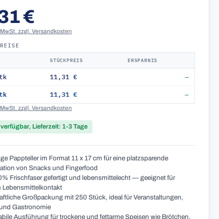
31 €
. MwSt. zzgl. Versandkosten
PREISE
STÜCKPREIS
ERSPARNIS
tk
11,31 €
—
tk
11,31 €
—
. MwSt. zzgl. Versandkosten
 verfügbar, Lieferzeit: 1-3 Tage
ige Pappteller im Format 11 x 17 cm für eine platzsparende
ation von Snacks und Fingerfood
% Frischfaser gefertigt und lebensmittelecht — geeignet für
n Lebensmittelkontakt
aftliche Großpackung mit 250 Stück, ideal für Veranstaltungen,
 und Gastronomie
bile Ausführung für trockene und fettarme Speisen wie Brötchen,