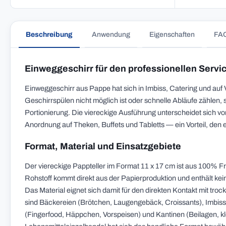
Beschreibung
Anwendung
Eigenschaften
FA
Einweggeschirr für den professionellen Servi
Einweggeschirr aus Pappe hat sich in Imbiss, Catering und auf V
Geschirrspülen nicht möglich ist oder schnelle Abläufe zählen,
Portionierung. Die viereckige Ausführung unterscheidet sich v
Anordnung auf Theken, Buffets und Tabletts — ein Vorteil, den
Format, Material und Einsatzgebiete
Der viereckige Pappteller im Format 11 x 17 cm ist aus 100% Fri
Rohstoff kommt direkt aus der Papierproduktion und enthält kei
Das Material eignet sich damit für den direkten Kontakt mit t
sind Bäckereien (Brötchen, Laugengebäck, Croissants), Imbis
(Fingerfood, Häppchen, Vorspeisen) und Kantinen (Beilagen, kl