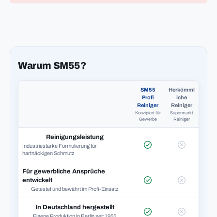
Warum SM55?
SM55
Herkömml
Profi
iche
Reiniger
Reiniger
Konzipiert für
Supermarkt
Gewerbe
Reiniger
Reinigungsleistung
Industriestärke Formulierung für
hartnäckigen Schmutz
Für gewerbliche Ansprüche
entwickelt
Getestet und bewährt im Profi-Einsatz
In Deutschland hergestellt
Eigene Produktion in Berlin seit 1955