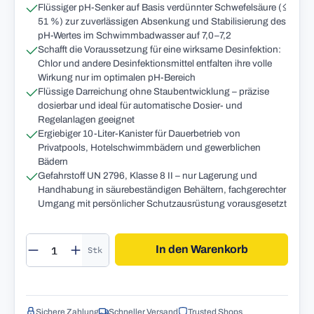
Flüssiger pH-Senker auf Basis verdünnter Schwefelsäure (≤
51 %) zur zuverlässigen Absenkung und Stabilisierung des
pH-Wertes im Schwimmbadwasser auf 7,0–7,2
Schafft die Voraussetzung für eine wirksame Desinfektion:
Chlor und andere Desinfektionsmittel entfalten ihre volle
Wirkung nur im optimalen pH-Bereich
Flüssige Darreichung ohne Staubentwicklung – präzise
dosierbar und ideal für automatische Dosier- und
Regelanlagen geeignet
Ergiebiger 10-Liter-Kanister für Dauerbetrieb von
Privatpools, Hotelschwimmbädern und gewerblichen
Bädern
Gefahrstoff UN 2796, Klasse 8 II – nur Lagerung und
Handhabung in säurebeständigen Behältern, fachgerechter
Umgang mit persönlicher Schutzausrüstung vorausgesetzt
Produkt Anzahl: Gib den gewünschten Wert 
In den Warenkorb
Stk
Sichere Zahlung
Schneller Versand
Trusted Shops