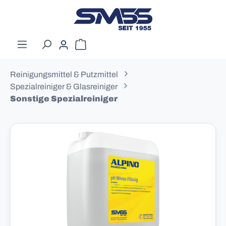
Zum Hauptinhalt springen
Warenkorb enthält 0 Positionen. Der G
Reinigungsmittel & Putzmittel
Spezialreiniger & Glasreiniger
Sonstige Spezialreiniger
Bildergalerie überspringen