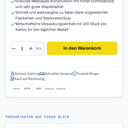
Robuste Wellpappe-Konstruktion mit hoher Formstabilität
und sehr guter Stapelbarkeit
Schnell und werkzeuglos zu falten dank vorgestanzter
Falzkanten und Steckverschluss
Wirtschaftliche Verpackungseinheit mit 100 Stück pro
Karton für den täglichen Bedarf
Produkt Anzahl: Gib den gewünschten Wert 
In den Warenkorb
Stk
Sichere Zahlung
Schneller Versand
Trusted Shops
Kauf auf Rechnung
PRODUKTDATEN AUF EINEN BLICK