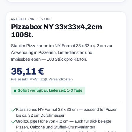
ARTIKEL-NR.: 718G
Pizzabox NY 33x33x4,2cm
100St.
Stabiler Pizzakarton im NY-Format 33 x 33 x 4,2 cm zur
Anwendung in Pizzerien, Lieferdiensten und
Imbissbetrieben — 100 Stück pro Karton.
35,11 €
Regulärer Preis:
Preise inkl. MwSt. zzgl. Versandkosten
Sofort verfügbar, Lieferzeit: 1-3 Tage
Klassisches NY-Format 33 x 33 cm — passend für Pizzen
bis ca. 32 cm Durchmesser
Großzügige Höhe von 4,2 cm — auch für dick belegte
Pizzen, Calzone und Stuffed-Crust-Varianten