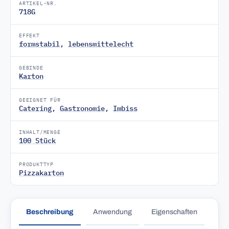
ARTIKEL-NR.
718G
EFFEKT
formstabil
,
lebensmittelecht
GEBINDE
Karton
GEEIGNET FÜR
Catering
,
Gastronomie
,
Imbiss
INHALT/MENGE
100 Stück
PRODUKTTYP
Pizzakarton
Beschreibung
Anwendung
Eigenschaften