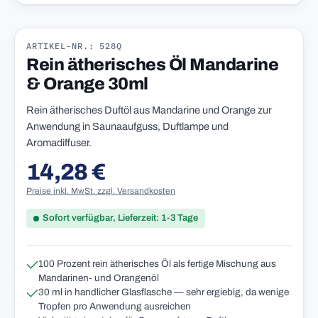
ARTIKEL-NR.: 528Q
Rein ätherisches Öl Mandarine
& Orange 30ml
Rein ätherisches Duftöl aus Mandarine und Orange zur
Anwendung in Saunaaufguss, Duftlampe und
Aromadiffuser.
14,28 €
Regulärer Preis:
Preise inkl. MwSt. zzgl. Versandkosten
Sofort verfügbar, Lieferzeit: 1-3 Tage
100 Prozent rein ätherisches Öl als fertige Mischung aus
Mandarinen- und Orangenöl
30 ml in handlicher Glasflasche — sehr ergiebig, da wenige
Tropfen pro Anwendung ausreichen