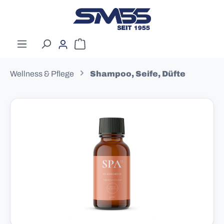
Zum Hauptinhalt springen
Warenkorb enthält 0 Positionen. Der G
Wellness & Pflege
Shampoo, Seife, Düfte
Bildergalerie überspringen