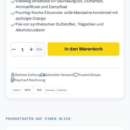
Vielseitig einsetzbar für Saunaaufguss, Duftlampe,
Aromadiffuser und Dampfbad
Fruchtig-frische Zitrusnote: süße Mandarine kombiniert mit
spritziger Orange
Frei von synthetischen Duftstoffen, Trägerölen und
Alkoholzusätzen
Produkt Anzahl: Gib den gewünschten Wert 
In den Warenkorb
Stk
Sichere Zahlung
Schneller Versand
Trusted Shops
Kauf auf Rechnung
PRODUKTDATEN AUF EINEN BLICK