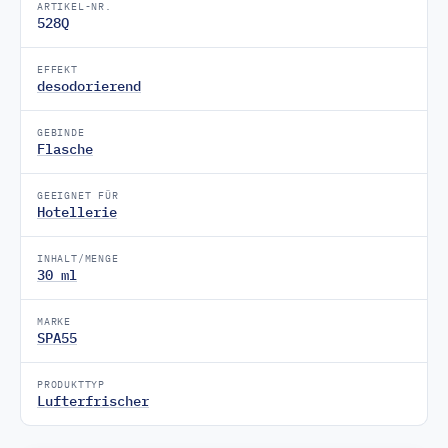
ARTIKEL-NR.
528Q
EFFEKT
desodorierend
GEBINDE
Flasche
GEEIGNET FÜR
Hotellerie
INHALT/MENGE
30 ml
MARKE
SPA55
PRODUKTTYP
Lufterfrischer