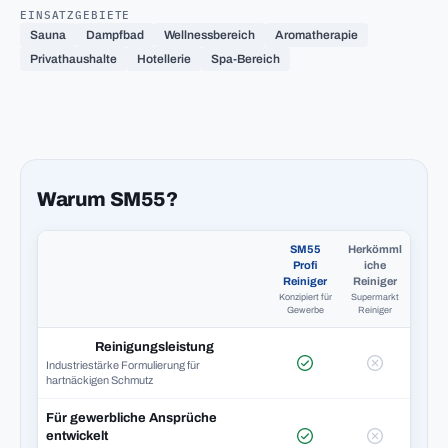
EINSATZGEBIETE
Sauna
Dampfbad
Wellnessbereich
Aromatherapie
Privathaushalte
Hotellerie
Spa-Bereich
Warum SM55?
SM55
Herkömml
Profi
iche
Reiniger
Reiniger
Konzipiert für
Supermarkt
Gewerbe
Reiniger
Reinigungsleistung
Industriestärke Formulierung für
hartnäckigen Schmutz
Für gewerbliche Ansprüche
entwickelt