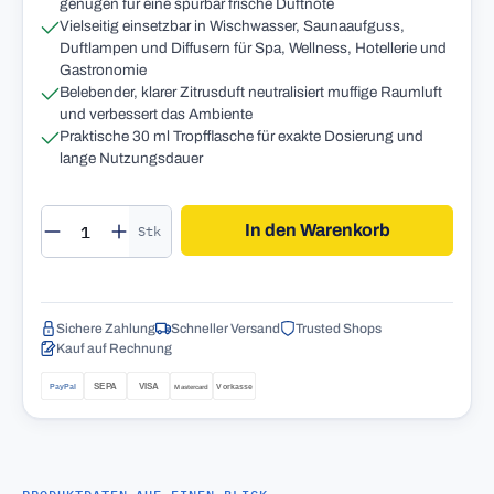
genügen für eine spürbar frische Duftnote
Vielseitig einsetzbar in Wischwasser, Saunaaufguss,
Duftlampen und Diffusern für Spa, Wellness, Hotellerie und
Gastronomie
Belebender, klarer Zitrusduft neutralisiert muffige Raumluft
und verbessert das Ambiente
Praktische 30 ml Tropfflasche für exakte Dosierung und
lange Nutzungsdauer
Produkt Anzahl: Gib den gewünschten Wert 
In den Warenkorb
Stk
Sichere Zahlung
Schneller Versand
Trusted Shops
Kauf auf Rechnung