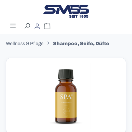
Zum Hauptinhalt springen
Warenkorb enthält 0 Positionen. Der G
Wellness & Pflege
Shampoo, Seife, Düfte
Bildergalerie überspringen