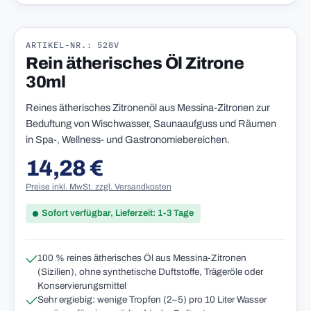
ARTIKEL-NR.: 528V
Rein ätherisches Öl Zitrone
30ml
Reines ätherisches Zitronenöl aus Messina-Zitronen zur
Beduftung von Wischwasser, Saunaaufguss und Räumen
in Spa-, Wellness- und Gastronomiebereichen.
14,28 €
Regulärer Preis:
Preise inkl. MwSt. zzgl. Versandkosten
Sofort verfügbar, Lieferzeit: 1-3 Tage
100 % reines ätherisches Öl aus Messina-Zitronen
(Sizilien), ohne synthetische Duftstoffe, Trägeröle oder
Konservierungsmittel
Sehr ergiebig: wenige Tropfen (2–5) pro 10 Liter Wasser