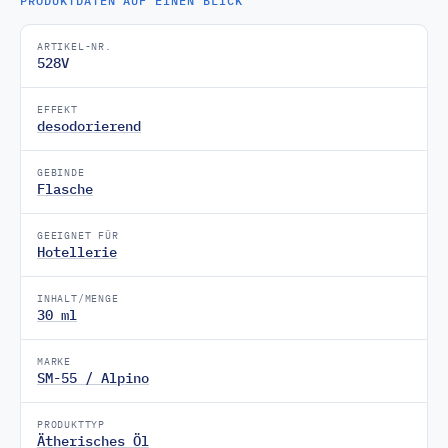
PRODUKTDATEN AUF EINEN BLICK
ARTIKEL-NR.
528V
EFFEKT
desodorierend
GEBINDE
Flasche
GEEIGNET FÜR
Hotellerie
INHALT/MENGE
30 ml
MARKE
SM-55 / Alpino
PRODUKTTYP
Ätherisches Öl