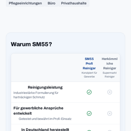
Pflegeeinrichtungen
Büro
Privathaushalte
Warum SM55?
SM55
Herkömml
Profi
iche
Reiniger
Reiniger
Konzipiert für
Supermarkt
Gewerbe
Reiniger
Reinigungsleistung
Industriestärke Formulierung für
hartnäckigen Schmutz
Für gewerbliche Ansprüche
entwickelt
Getestet und bewährt im Profi-Einsatz
In Deutschland hergestellt