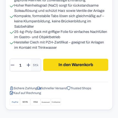
geprüfte Reinheit für zuverlässige Enthärtung
Hoher Reinheitsgrad (NaCl) sorgt für rückstandsarme
Soleauflösung und schützt Harz sowie Ventile der Anlage
Kompakte, formstabile Tabs lösen sich gleichmäßig auf –
keine Klumpenbildung, keine Brückenbildung im
Salzbehälter
25-kg-Poly-Sack mit griffiger Folie für einfaches Nachfüllen
im Gastro- und Objektbetrieb
Hersteller Ciech mit PZH-Zertifikat – geeignet für Anlagen
im Kontakt mit Trinkwasser
Produkt Anzahl: Gib den gewünschten Wert 
In den Warenkorb
Stk
Sichere Zahlung
Schneller Versand
Trusted Shops
Kauf auf Rechnung