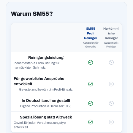
Warum SM55?
SM55
Herkömml
Profi
iche
Reiniger
Reiniger
Konzipiert für
Supermarkt
Gewerbe
Reiniger
Reinigungsleistung
Industriestärke Formulierung für
hartnäckigen Schmutz
Für gewerbliche Ansprüche
entwickelt
Getestet und bewährt im Profi-Einsatz
In Deutschland hergestellt
Eigene Produktion in Berlin seit 1955
Speziallösung statt Allzweck
Gezielt für jeden Verschmutzungstyp
entwickelt