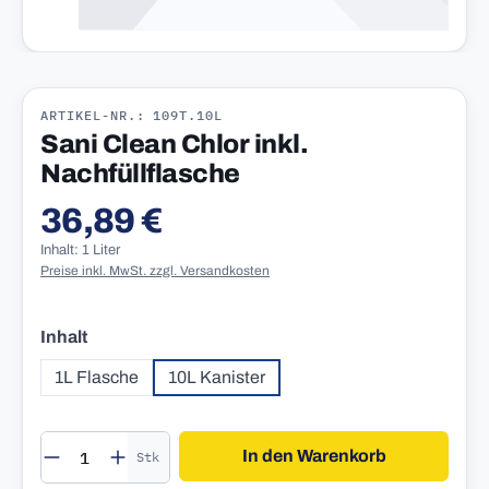
ARTIKEL-NR.: 109T.10L
Sani Clean Chlor inkl.
Nachfüllflasche
36,89 €
Regulärer Preis:
Inhalt: 1 Liter
Preise inkl. MwSt. zzgl. Versandkosten
auswählen
Inhalt
1L Flasche
10L Kanister
Produkt Anzahl: Gib den gewünschten Wert 
In den Warenkorb
Stk