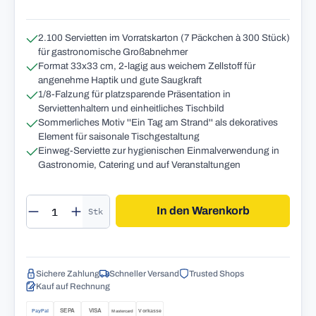
2.100 Servietten im Vorratskarton (7 Päckchen à 300 Stück)
für gastronomische Großabnehmer
Format 33x33 cm, 2-lagig aus weichem Zellstoff für
angenehme Haptik und gute Saugkraft
1/8-Falzung für platzsparende Präsentation in
Serviettenhaltern und einheitliches Tischbild
Sommerliches Motiv ''Ein Tag am Strand'' als dekoratives
Element für saisonale Tischgestaltung
Einweg-Serviette zur hygienischen Einmalverwendung in
Gastronomie, Catering und auf Veranstaltungen
Produkt Anzahl: Gib den gewünschten Wert 
In den Warenkorb
Stk
Sichere Zahlung
Schneller Versand
Trusted Shops
Kauf auf Rechnung