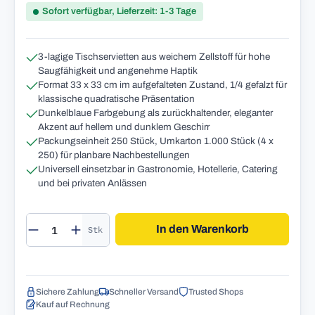
Sofort verfügbar, Lieferzeit: 1-3 Tage
3-lagige Tischservietten aus weichem Zellstoff für hohe
Saugfähigkeit und angenehme Haptik
Format 33 x 33 cm im aufgefalteten Zustand, 1/4 gefalzt für
klassische quadratische Präsentation
Dunkelblaue Farbgebung als zurückhaltender, eleganter
Akzent auf hellem und dunklem Geschirr
Packungseinheit 250 Stück, Umkarton 1.000 Stück (4 x
250) für planbare Nachbestellungen
Universell einsetzbar in Gastronomie, Hotellerie, Catering
und bei privaten Anlässen
Produkt Anzahl: Gib den gewünschten Wert 
In den Warenkorb
Stk
Sichere Zahlung
Schneller Versand
Trusted Shops
Kauf auf Rechnung