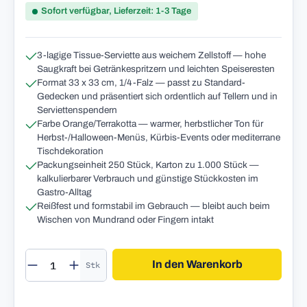
Sofort verfügbar, Lieferzeit: 1-3 Tage
3-lagige Tissue-Serviette aus weichem Zellstoff — hohe
Saugkraft bei Getränkespritzern und leichten Speiseresten
Format 33 x 33 cm, 1/4-Falz — passt zu Standard-
Gedecken und präsentiert sich ordentlich auf Tellern und in
Serviettenspendern
Farbe Orange/Terrakotta — warmer, herbstlicher Ton für
Herbst-/Halloween-Menüs, Kürbis-Events oder mediterrane
Tischdekoration
Packungseinheit 250 Stück, Karton zu 1.000 Stück —
kalkulierbarer Verbrauch und günstige Stückkosten im
Gastro-Alltag
Reißfest und formstabil im Gebrauch — bleibt auch beim
Wischen von Mundrand oder Fingern intakt
Produkt Anzahl: Gib den gewünschten Wert 
In den Warenkorb
Stk