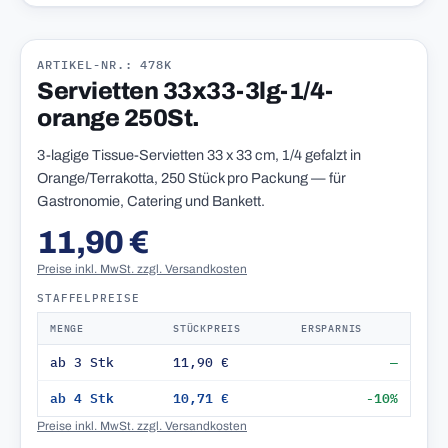
ARTIKEL-NR.: 478K
Servietten 33x33-3lg-1/4-
orange 250St.
3-lagige Tissue-Servietten 33 x 33 cm, 1/4 gefalzt in
Orange/Terrakotta, 250 Stück pro Packung — für
Gastronomie, Catering und Bankett.
11,90 €
Preise inkl. MwSt. zzgl. Versandkosten
STAFFELPREISE
MENGE
STÜCKPREIS
ERSPARNIS
ab 3 Stk
11,90 €
—
ab 4 Stk
10,71 €
-10%
Preise inkl. MwSt. zzgl. Versandkosten