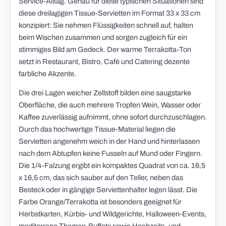
Service-Alltag. Genau für diese typischen Situationen sind
diese dreilagigen Tissue-Servietten im Format 33 x 33 cm
konzipiert: Sie nehmen Flüssigkeiten schnell auf, halten
beim Wischen zusammen und sorgen zugleich für ein
stimmiges Bild am Gedeck. Der warme Terrakotta-Ton
setzt in Restaurant, Bistro, Café und Catering dezente
farbliche Akzente.
Die drei Lagen weicher Zellstoff bilden eine saugstarke
Oberfläche, die auch mehrere Tropfen Wein, Wasser oder
Kaffee zuverlässig aufnimmt, ohne sofort durchzuschlagen.
Durch das hochwertige Tissue-Material liegen die
Servietten angenehm weich in der Hand und hinterlassen
nach dem Abtupfen keine Fusseln auf Mund oder Fingern.
Die 1/4-Falzung ergibt ein kompaktes Quadrat von ca. 16,5
x 16,5 cm, das sich sauber auf den Teller, neben das
Besteck oder in gängige Serviettenhalter legen lässt. Die
Farbe Orange/Terrakotta ist besonders geeignet für
Herbstkarten, Kürbis- und Wildgerichte, Halloween-Events,