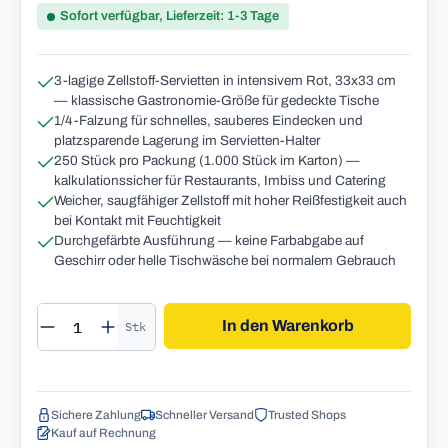
Sofort verfügbar, Lieferzeit: 1-3 Tage
3-lagige Zellstoff-Servietten in intensivem Rot, 33x33 cm
— klassische Gastronomie-Größe für gedeckte Tische
1/4-Falzung für schnelles, sauberes Eindecken und
platzsparende Lagerung im Servietten-Halter
250 Stück pro Packung (1.000 Stück im Karton) —
kalkulationssicher für Restaurants, Imbiss und Catering
Weicher, saugfähiger Zellstoff mit hoher Reißfestigkeit auch
bei Kontakt mit Feuchtigkeit
Durchgefärbte Ausführung — keine Farbabgabe auf
Geschirr oder helle Tischwäsche bei normalem Gebrauch
Produkt Anzahl: Gib den gewünschten Wert 
In den Warenkorb
Stk
Sichere Zahlung
Schneller Versand
Trusted Shops
Kauf auf Rechnung