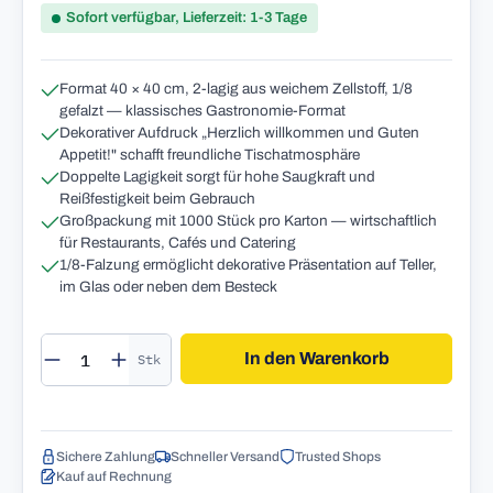
Sofort verfügbar, Lieferzeit: 1-3 Tage
Format 40 × 40 cm, 2-lagig aus weichem Zellstoff, 1/8
gefalzt — klassisches Gastronomie-Format
Dekorativer Aufdruck „Herzlich willkommen und Guten
Appetit!" schafft freundliche Tischatmosphäre
Doppelte Lagigkeit sorgt für hohe Saugkraft und
Reißfestigkeit beim Gebrauch
Großpackung mit 1000 Stück pro Karton — wirtschaftlich
für Restaurants, Cafés und Catering
1/8-Falzung ermöglicht dekorative Präsentation auf Teller,
im Glas oder neben dem Besteck
Produkt Anzahl: Gib den gewünschten Wert 
In den Warenkorb
Stk
Sichere Zahlung
Schneller Versand
Trusted Shops
Kauf auf Rechnung