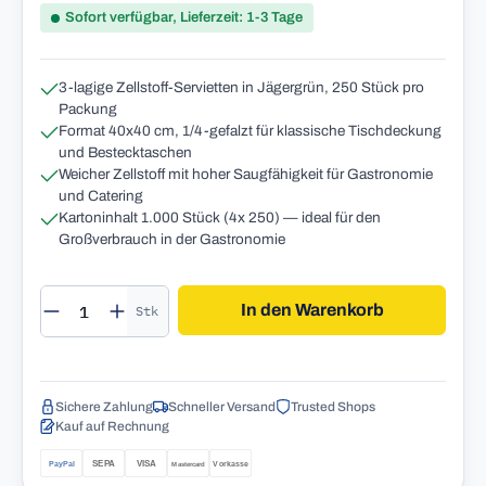
Sofort verfügbar, Lieferzeit: 1-3 Tage
3-lagige Zellstoff-Servietten in Jägergrün, 250 Stück pro
Packung
Format 40x40 cm, 1/4-gefalzt für klassische Tischdeckung
und Bestecktaschen
Weicher Zellstoff mit hoher Saugfähigkeit für Gastronomie
und Catering
Kartoninhalt 1.000 Stück (4x 250) — ideal für den
Großverbrauch in der Gastronomie
Produkt Anzahl: Gib den gewünschten Wert 
In den Warenkorb
Stk
Sichere Zahlung
Schneller Versand
Trusted Shops
Kauf auf Rechnung