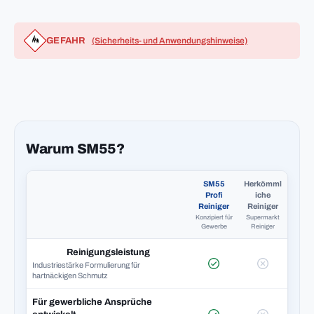
GEFAHR
(Sicherheits- und Anwendungshinweise)
Warum SM55?
SM55
Herkömml
Profi
iche
Reiniger
Reiniger
Konzipiert für
Supermarkt
Gewerbe
Reiniger
Reinigungsleistung
Industriestärke Formulierung für
hartnäckigen Schmutz
Für gewerbliche Ansprüche