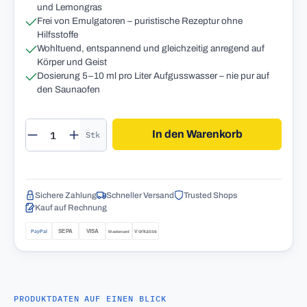
und Lemongras
Frei von Emulgatoren – puristische Rezeptur ohne
Hilfsstoffe
Wohltuend, entspannend und gleichzeitig anregend auf
Körper und Geist
Dosierung 5–10 ml pro Liter Aufgusswasser – nie pur auf
den Saunaofen
Produkt Anzahl: Gib den gewünschten Wert 
In den Warenkorb
Stk
Sichere Zahlung
Schneller Versand
Trusted Shops
Kauf auf Rechnung
PRODUKTDATEN AUF EINEN BLICK