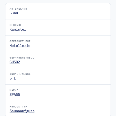
ARTIKEL-NR.
534B
GEBINDE
Kanister
GEEIGNET FÜR
Hotellerie
GEFAHRENSYMBOL
GHS02
INHALT/MENGE
5 L
MARKE
SPA55
PRODUKTTYP
Saunaaufguss