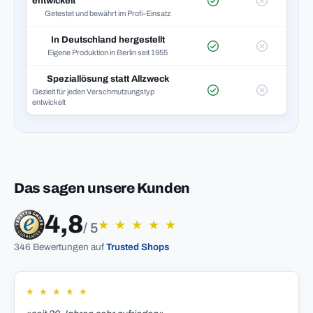
entwickelt
Getestet und bewährt im Profi-Einsatz
In Deutschland hergestellt
Eigene Produktion in Berlin seit 1955
Speziallösung statt Allzweck
Gezielt für jeden Verschmutzungstyp
entwickelt
Das sagen unsere Kunden
4,8
★
★
★
★
★
/ 5
346 Bewertungen auf
Trusted Shops
★
★
★
★
★