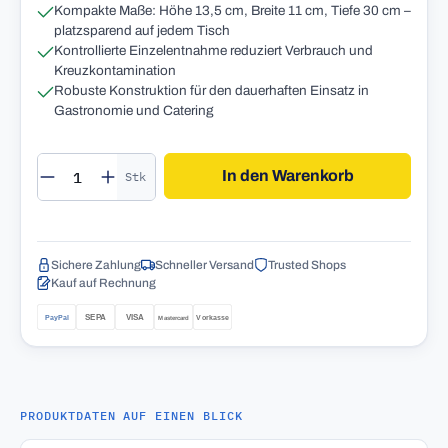
Kompakte Maße: Höhe 13,5 cm, Breite 11 cm, Tiefe 30 cm –
platzsparend auf jedem Tisch
Kontrollierte Einzelentnahme reduziert Verbrauch und
Kreuzkontamination
Robuste Konstruktion für den dauerhaften Einsatz in
Gastronomie und Catering
Produkt Anzahl: Gib den gewünschten Wert 
In den Warenkorb
Stk
Sichere Zahlung
Schneller Versand
Trusted Shops
Kauf auf Rechnung
PRODUKTDATEN AUF EINEN BLICK