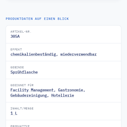
PRODUKTDATEN AUF EINEN BLICK
ARTIKEL-NR.
305A
EFFEKT
chemikalienbeständig
,
wiederverwendbar
GEBINDE
Sprühflasche
GEEIGNET FÜR
Facility Management
,
Gastronomie
,
Gebäudereinigung
,
Hotellerie
INHALT/MENGE
1 L
PRODUKTTYP