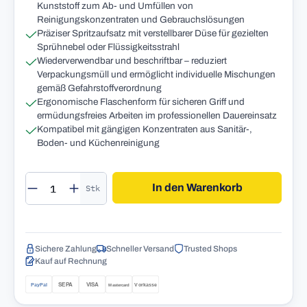
Kunststoff zum Ab- und Umfüllen von
Reinigungskonzentraten und Gebrauchslösungen
Präziser Spritzaufsatz mit verstellbarer Düse für gezielten
Sprühnebel oder Flüssigkeitsstrahl
Wiederverwendbar und beschriftbar – reduziert
Verpackungsmüll und ermöglicht individuelle Mischungen
gemäß Gefahrstoffverordnung
Ergonomische Flaschenform für sicheren Griff und
ermüdungsfreies Arbeiten im professionellen Dauereinsatz
Kompatibel mit gängigen Konzentraten aus Sanitär-,
Boden- und Küchenreinigung
Produkt Anzahl: Gib den gewünschten Wert 
In den Warenkorb
Stk
Sichere Zahlung
Schneller Versand
Trusted Shops
Kauf auf Rechnung