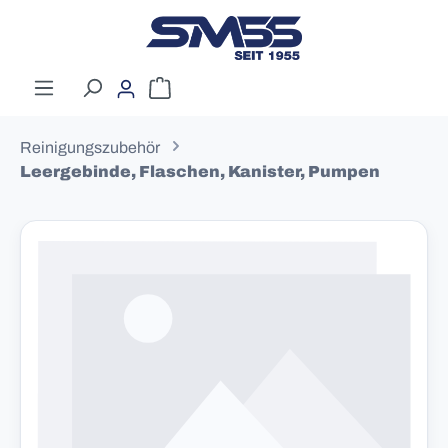
Zum Hauptinhalt springen
Warenkorb enthält 0 Positionen. Der G
Reinigungszubehör
Leergebinde, Flaschen, Kanister, Pumpen
Bildergalerie überspringen