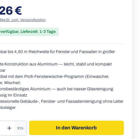
26 €
r Preis:
. MwSt. zzgl. Versandkosten
 verfügbar, Lieferzeit: 1-3 Tage
bar bis 4,50 m Reichweite für Fenster und Fassaden in großer
lte Konstruktion aus Aluminium — leicht, stabil und kompakt
bar
bel mit dem Profi-Fensterwischer-Programm (Einwascher,
r, Wischer)
onsbeständiges Aluminium — auch bei nasser Glasreinigung
ssig im Einsatz
fessionelle Gebäude-, Fenster- und Fassadenreinigung ohne Leiter
bsteiger
kt Anzahl: Gib den gewünschten Wert ein o
In den Warenkorb
Stk