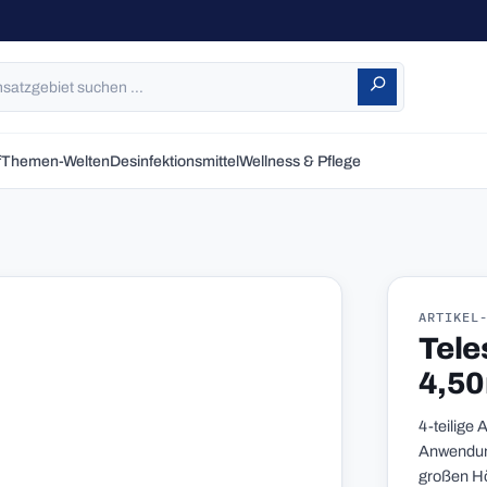
f
Themen-Welten
Desinfektionsmittel
Wellness & Pflege
ARTIKEL
Tele
4,50
4-teilige
Anwendung
großen H