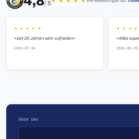
4,8
★
★
★
★
★
346 Bewertungen auf
Trust
/ 5
★
★
★
★
★
★
★
★
★
«seit 20 Jahren sehr zufrieden»
«Alles sup
2026-07-16
2026-05-25
ÜBER UNS