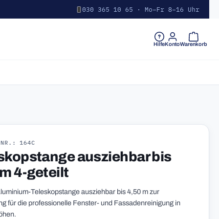
030 365 10 65 · Mo–Fr 8–16 Uhr
Warenkorb 
Hilfe
Konto
Warenkorb
-NR.: 164C
skopstange ausziehbar bis
m 4-geteilt
 Aluminium-Teleskopstange ausziehbar bis 4,50 m zur
 für die professionelle Fenster- und Fassadenreinigung in
öhen.