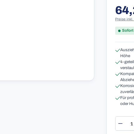
64,
Reguläre
Preise inkl
Sofort
Auszieh
Höhe
4-getei
verstau
Kompati
Abziehe
Korrosi
zuverlä
Für pro
oder Hu
Produ