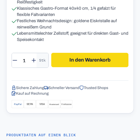
Reißfestigkeit
Klassisches Gastro-Format 40x40 cm, 1/4 gefalzt für
flexible Faltvarianten
Festliches Weihnachtsdesign: goldene Eiskristalle auf
reinweißem Grund
Lebensmittelechter Zellstoff, geeignet für direkten Gast- und
Speisekontakt
Produkt Anzahl: Gib den gewünschten Wert 
In den Warenkorb
Stk
Sichere Zahlung
Schneller Versand
Trusted Shops
Kauf auf Rechnung
PRODUKTDATEN AUF EINEN BLICK