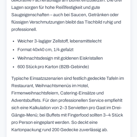
dekorative Fächerauflage am Buffet einzusetzen. Die drei
Lagen sorgen für hohe Reißfestigkeit und gute
Saugeigenschaften – auch bei Saucen, Getränken oder
flüssigen Verschmutzungen bleibt das Tischbild ruhig und
professionell.
Weicher 3-lagiger Zellstoff, lebensmittelecht
Format 40x40 cm, 1/4 gefalzt
Weihnachtsdesign mit goldenen Eiskristallen
600 Stück pro Karton (B2B-Gebinde)
Typische Einsatzszenarien sind festlich gedeckte Tafeln im
Restaurant, Weihnachtsmenüs im Hotel,
Firmenweihnachtsfeiern, Catering-Einsätze und
Adventsbuffets. Für den professionellen Service empfiehlt
sich eine Kalkulation von 2–3 Servietten pro Gast im Drei-
Gänge-Menü; bei Buffets mit Fingerfood sollten 3–4 Stück
pro Person eingeplant werden. So deckt eine
Kartonpackung rund 200 Gedecke zuverlässig ab.