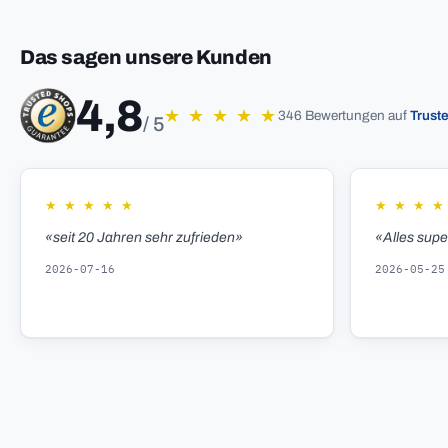
Das sagen unsere Kunden
4,8
★
★
★
★
★
346 Bewertungen auf
Trust
/ 5
★
★
★
★
★
★
★
★
★
«seit 20 Jahren sehr zufrieden»
«Alles sup
2026-07-16
2026-05-25