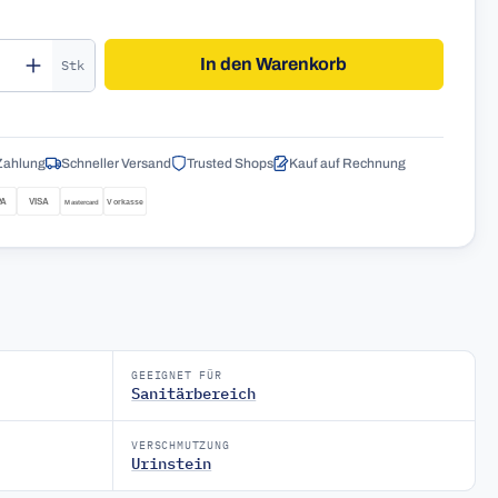
kt Anzahl: Gib den gewünschten Wert ein o
In den Warenkorb
Stk
Zahlung
Schneller Versand
Trusted Shops
Kauf auf Rechnung
GEEIGNET FÜR
Sanitärbereich
VERSCHMUTZUNG
Urinstein