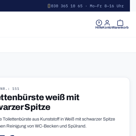
030 365 10 65 · Mo–Fr 8–16 Uhr
Warenkorb 
Hilfe
Konto
Warenkorb
-NR.: 151
ettenbürste weiß mit
arzer Spitze
e Toilettenbürste aus Kunststoff in Weiß mit schwarzer Spitze
chen Reinigung von WC-Becken und Spülrand.