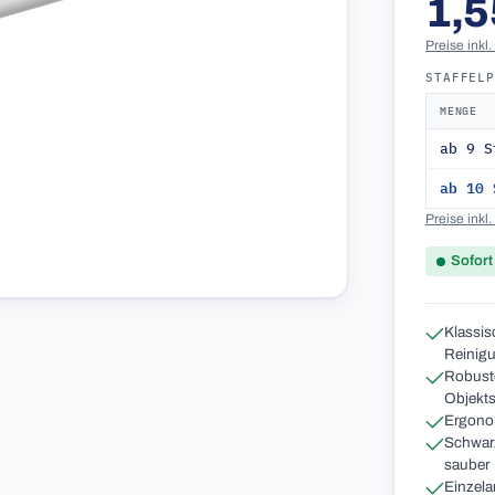
1,5
Preise inkl
STAFFEL
MENGE
ab 9 S
ab 10 
Preise inkl
Sofort
Klassis
Reinigu
Robuste
Objekts
Ergonom
Schwarz
sauber
Einzelar