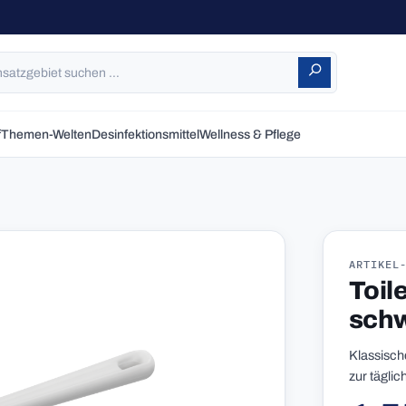
f
Themen-Welten
Desinfektionsmittel
Wellness & Pflege
ARTIKEL
Toil
schw
Klassisch
zur tägli