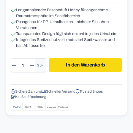
Langanhaltender Frischeduft Honey für angenehme
Raumatmosphäre im Sanitärbereich
Passgenau für PP-Urinalbecken – sicherer Sitz ohne
Verrutschen
Transparentes Design fügt sich dezent in jedes Urinal ein
Integriertes Spritzschutzsieb reduziert Spritzwasser und
hält Abflüsse frei
Produkt Anzahl: Gib den gewünschten Wert 
In den Warenkorb
Stk
Sichere Zahlung
Schneller Versand
Trusted Shops
Kauf auf Rechnung