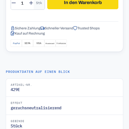
Produkt Anzahl: Gib den gewünschten Wert 
In den Warenkorb
Stk
Sichere Zahlung
Schneller Versand
Trusted Shops
Kauf auf Rechnung
PRODUKTDATEN AUF EINEN BLICK
ARTIKEL-NR.
429E
EFFEKT
geruchsneutralisierend
GEBINDE
Stück