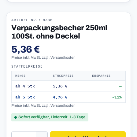
ARTIKEL-NR.: 833B
Verpackungsbecher 250ml
100St. ohne Deckel
5,36 €
Preise inkl. MwSt. zzgl. Versandkosten
STAFFELPREISE
MENGE
STÜCKPREIS
ERSPARNIS
ab 4 Stk
5,36 €
—
ab 5 Stk
4,76 €
-11%
Preise inkl. MwSt. zzgl. Versandkosten
Sofort verfügbar, Lieferzeit: 1-3 Tage
Produkt Anzahl: Gib den gewünschten Wert 